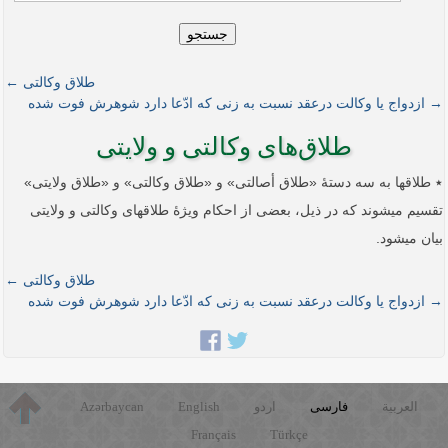
جستجو
طلاق­ وکالتی ←
→ ازدواج یا وکالت درعقد نسبت به زنی که ادّعا دارد شوهرش فوت شده
طلاق‌های وکالتی و ولایتی
٭ طلاق­ها به سه دستۀ «طلاق­ أصالتی» و «طلاق وکالتی» و «طلاق­ ولایتی»
تقسیم می­شوند که در ذیل، بعضی از احکام ویژۀ طلاق­های وکالتی و ولایتی
بیان می­شود.
طلاق­ وکالتی ←
→ ازدواج یا وکالت درعقد نسبت به زنی که ادّعا دارد شوهرش فوت شده
العربية
فارسی
اردو
English
Azərbaycan
Français
Türkçe