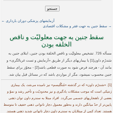
جستجو
آزمایش­های پزشکی دوران بارداری ←
→ سقط جنین به جهت فقر و مشکلات اقتصادی
سقط جنین به جهت معلولیّت و ناقص
الخلقه بودن
مسأله 726. تشخیص معلولیّت و ناقص الخلقة بودن جنین، ابتلای جنین به
سَندرُم داون[1] یا بیماری­های دیگر از طریق «آزمایش و تست غربالگری» و
مانند آن - هرچند فرض شود به صورت قطعی باشد[2] - مجوّز برای سقط
جنین محسوب نمی­شود، مگر از مواردی باشد که در مسائل قبل بیان شد.
[1]. «سَندرُم داون» که در گذشته «مُنگُلیسم» نیز نامیده می‌شد، یک بیماری
ژنتیکی است که موجب مشکلات یادگیری و نیز محدودیّت و تأخیر رشد و نموّ و
بعضی از ناهنجاری­های جسمی می‌گردد. افراد مبتلا به سندرم داون توان ذهنی
پایین‌تر از حدّ میانگین دارند و به‌طور معمول دچار ناتوانی ذهنی خفیف تا متوسط
هستند. تعداد کمی از مبتلایان به سندرم داون دچار ناتوانی شدید ذهنی هستند.