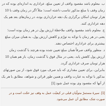
ب. معلوم باشد مقصود واقف از تعیین مبلغ، عزاداری به اندازه‌ای بوده که در
زمان وقف با مبلغ مذکور تناسب داشته است؛ مثلاً‌ اگر در زمان وقف با 10
هزار تومان امکان برگزاری یک دهه عزارداری بوده، در زمان‌های بعد هم یک
دهه عزاداری کنند.
ج. معلوم باشد مقصود واقف ملاحظۀ ارزش پول در هر زمان بوده است؛
یعنی در هر زمان با توجّه به تورّم و کاهش ارزش پول، به همان میزان مبلغ
بیشتری برای عزاداری اختصاص دهند.
د. منظور واقف صرفاً همان مبلغ تعیین شده بوده هرچند با گذشت زمان
ارزش پول کاهش یابد، یعنی در مثال فوق با گذشت زمان، باز هم همان 10
هزار تومان صرف عزاداری گردد.
بنابراین، برای تعیین مقداری که باید صرف مورد فوق شود، از بین صورت­های
مذکور با توجّه به عبارت واقف و همین طور قرائن و شواهد، مطابق با هر یک
از آنها که مقصود وی بوده عمل ‌شود.[1]
[1]. سیرۀ مستمرّ متولّیان قبلی در کیفیّت عمل به وقف نیز حجّت است و در
صورت شک، مطابق آن عمل می‌شود.