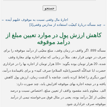
جستجو
اجارۀ مال وقفی نسبت به موقوف علیهم آینده ←
→ چند مسأله دربارۀ کیفیّت استفاده از مدارس وقفی[1]
کاهش ارزش پول در موارد تعیین مبلغ از
درآمد موقوفه
مسأله 899. اگر واقف در زمان وقف، مبلغ معیّنی از درآمد موقوفه را برای
صرف در جهتی قرار دهد، مثلاً در زمانی که تمام اجاره بهای مغازۀ وقف
شده، ‌20 هزار تومان بوده بگوید: «10 هزار تومان از اجاره بها را در عزاداری
حضرت ابا عبداللّه الحسین(علیه السلام) صرف کنید» و برای باقیماندۀ درآمد،
امور دیگری را لحاظ کرده باشد، چنانچه با گذشت زمان، ارزش پول کاهش
یافته و در نتیجه اجاره بهای موقوفه افزایش یابد، چند صورت دارد:
الف. معلوم باشد مقصود واقف از تعیین مبلغ، اختصاص نسبت و درصد
معیّنی از کلّ درآمد بوده، یعنی در مثال فوق می‌خواسته نیمی از درآمد
موقوفه صرف عزاداری شود.