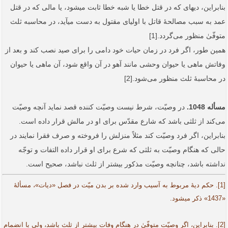
بنابراین، دیه­ای که در قتل خطا یا شبه خطا ثابت می­شود، یا مالی که در قتل
عمد به سبب مصالحۀ قاتل با اولیای مقتول به دست می­آید، در محاسبه ثلث
متوفّیٰ منظور می‌گردد.[1]
همین طور، اگر فرد در زمان حیات خود دامی را برای صید نصب کند و بعد از
وفاتش ماهی یا حیوان وحشی مانند آهو در آن واقع شود، آن ماهی یا حیوان
در محاسبۀ ثلث منظور می‌شود.[2]
مسأله 1048.
در وصیّت، شرط نیست وصیّت کننده قصد نماید آنچه وصیّت
می‌کند از ثلثی باشد که شارع مقدّس برای او در مالش قرار داده است.
بنابراین، اگر فرد وصیّت کند مثلاً منزلش را فروخته و صرف فقرا نمایند در
حالی که هنگام وصیّت به ثلثی که شرع برای او قرار داده التفات و توجّه
نداشته باشد، چنانچه وصیّت مذکور بیشتر از ثلث نباشد، صحیح است.
[1]. حکم دیۀ مربوط به آسیب وارد شده بر بدن میّت در فصل «دیات»، مسألۀ
«1437» ذکر می­شود.
[2]. بنابراین، اگر وصیّت متوفّیٰ در هنگام وفات بیشتر از ثلث باشد، ولی با انضمام