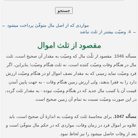
جستجو
مواردی که از اصل مال متوفّیٰ پرداخت می­شود ←
→ 4. وصیّت بیشتر از ثلث نباشد
مقصود از ثلث اموال
مسأله 1046. مقصود از ثلْث مال که وصیّت به مقدار آن صحیح است، ثلث
مال در هنگام وفات وصیّت کننده است، نه ثلث هنگام وصیّت؛ بنابراین، اگر
فرد وصیّت نماید زمینی که به مقدار نصف اموال او در هنگام وصیّت ارزش
دارد را به فقرا بدهند، ولی ارزش زمین هنگام وفات - به جهت پایین آمدن
قیمت آن یا کسب مال جدید که در هنگام وصیّت نبوده - به مقدار ثلث گردد،
در این صورت وصیّت نسبت به تمام آن زمین صحیح است.
مسأله 1047.
برای محاسبۀ ثلث که وصیّت به اندازۀ آن صحیح است، باید
علاوه بر اموال فرد در زمان وفات، مواردی که در حکم مال متوفّیٰ است و
بعد از وفات حاصل می­شود را نیز لحاظ نمود.