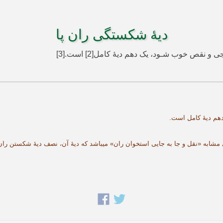
دیۀ شکستگی ران پا
ای مشابه «نقل و جا به جایی استخوان ران» می­باشد که دیۀ آن، نصف دیۀ شکستن ران 