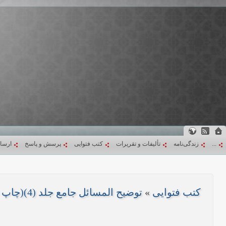
...
زندگی‌نامه
تألیفات و تقریرات
کتب فتوایی
پرسش و پاسخ
ارسا
کتب فتوایی
»
توضیح المسائل جامع جلد (4)(چاپ 1403)