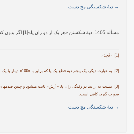
→ دیۀ شکستگی مچ دست
مسأله 1405. دیۀ شکستن «هر یک از دو ران پا»[1] اگر بدون کجی و نقص خوب شـود، یک دهم دیۀ کامل[2] است.[3]
[1]. «فَخِذ».
[2]. به عبارت دیگر، یک پنجم دیۀ قطع یک پا که برابر با «100» دینار یا یک دهم دیۀ کامل است.
[3]. نسبت به از بند در رفتگی ران پا، «أرش» ثابت می­شود و چنین صدمه­
صورت گیرد، کافی است.
→ دیۀ شکستگی مچ دست