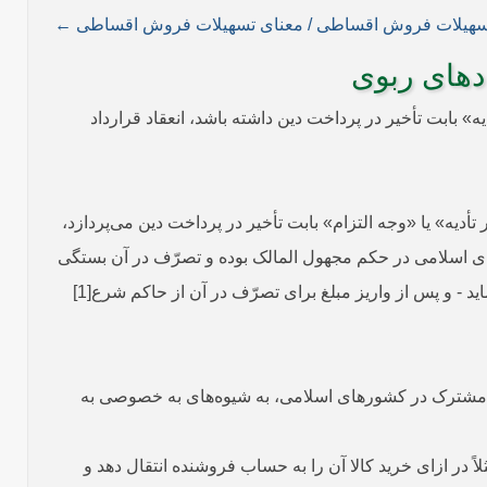
ادهای ربوی
أدیه» بابت تأخیر در پرداخت دین داشته باشد، انعقاد قرارداد
دیه» یا «وجه التزام» بابت تأخیر در پرداخت دین می‌پردازد،
رهای اسلامی در حکم مجهول المالک بوده و تصرّف در آن بستگی
به اجازۀ حاکم شرع دارد، چنانچه فرد شروط ربوی را قلباً به‌طور جدّی قبول نکند - هرچند در اسناد بانکی آنها را به‌طور صوری امضا ‌نماید - و پس از واریز مبلغ برای تصرّف در آن از حاکم شرع[1]
 یا مشترک در کشورهای اسلامی، به شیوه‌های به خصوصی به
 در ازای خرید کالا آن را به حساب فروشنده انتقال دهد و