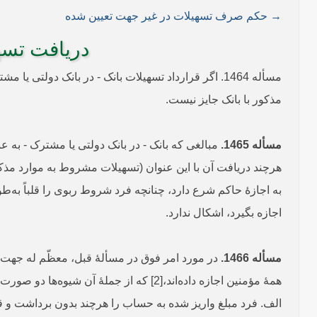
→ حکم صرف تسهیلات در غیر جهت تعیین شده
دریافت تسهی
مسأله 1464. اگر قرارداد تسهیلات بانک - در بانک دول
مذکور با بانک جایز نیست.
مسأله 1465.
مبالغی که بانک - در بانک دولتی یا مشترک - به 
هرچند دریافت آن با این عنوان (تسهیلات مشروط به موارد مذکو
اجازه بگیرد، اشکال ندارد.
مسأله 1466.
در مورد امر فوق در مسألۀ قبل، معظّم له جهت تس
همۀ مؤمنین اجازه داده‌اند،[2] که از جملۀ آن شیوه‌ها دو صورت ذیل است:
الف. فرد مبلغ واریز شده به حساب را هرچند بدون برداشت و قب