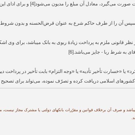
فرد با انجام این تصرّف[3] در مبالغ مذکو
فرد مبلغ واریز شده را از حساب برداشت و قبض نماید،[5] سپس آن را از طرف حاکم شرع به عنوان ق
نظر قانونی ملزم به پرداخت زیادۀ ربوی به بانک می­باشد، برای وی اشکال
ی به شرط ربا - جایز می‌باشد.[6]
د» یا «خسارت تأخیر تأدیه» یا «وجه التزام» بابت تأخیر در پرداخت 
شورهای اسلامی دریافت کرده و تصرّف نموده، می‌تواند برای تصحیح تصر
 می­باشد و صرف آن برخلاف قوانین و مقرّرات بانک­های دولتی یا مشترک مجاز نیست، م
د.