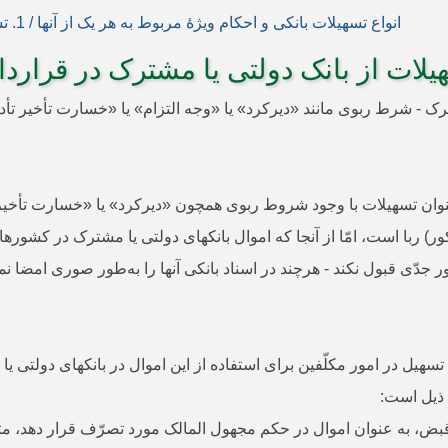
انواع تسهیلات بانکی و احکام ویژۀ مربوط به هر یک از آنها / 1. تسهیلات فروش اقساطی / معنای تسهیلات فروش اقساطی ←
لات از بانک دولتی یا مشترک در قرارد
تی یا مشترک - شرط ربوی مانند «دیرکرد» یا «وجه التزام» یا «خسارت تأخیر ت
عنوان تسهیلات با وجود شروط ربوی همچون «دیرکرد» یا «خسارت تأخیر تأ
ر) ربا است، امّا از آنجا که اموال بانک­های دولتی یا مشترک در کشو
هیل در امور مکلّفین برای استفاده از این اموال در بانک­های دولتی
ض، به عنوان اموال در حکم مجهول المالک مورد تصرّف قرار دهد، مثلاً