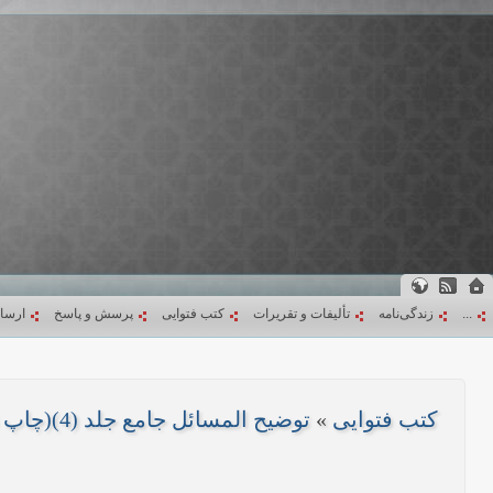
...
زندگی‌نامه
تألیفات و تقریرات
کتب فتوایی
پرسش و پاسخ
ارسا
کتب فتوایی
»
توضیح المسائل جامع جلد (4)(چاپ 1403)