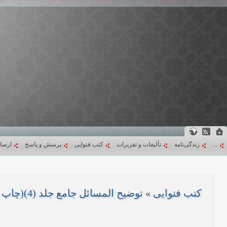
...
زندگی‌نامه
تألیفات و تقریرات
کتب فتوایی
پرسش و پاسخ
ارسا
کتب فتوایی
»
توضیح المسائل جامع جلد (4)(چاپ 1403)