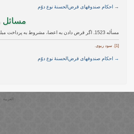
→ احکام صندوق­های قرض‌الحسنۀ نوع دوّم
مسائل م
مسأله 1523. اگر قرض دادن به اعضا، مشروط به پرداخت مبلغی زیادتر از آنچه قرض داده می­شود[1] باشد، ربا و حرام محسوب می‌گردد.
[1]. سود ربوی.
→ احکام صندوق­های قرض‌الحسنۀ نوع دوّم
العربية