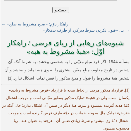
جستجو
راهکار دوّم: «صلح مشروط به صلح» ←
→ ب. «قبول نکردن شرط دیرکرد از طرف بدهکار»
شیوه‌های رهایی از ربای قرضی / راهکار
اوّل: «هبۀ مشروط به هبه»
مسأله 1544. اگر فرد مبلغ معیّنی را به شخصی ببخشد، به شرط آنکه آن
شخص در تاریخ معلوم، مبلغ معیّن بیشتری را به وی هبه نماید و ببخشد و آن
شخص هبۀ مشروط را قبول و مبلغ مذکور را قبض نماید، اشکال ندارد.[1]
[1]. قرار‌داد مذکور هرچند از لحاظ نتیجه با قرارداد «قرض مشروط به زیادی»
یکسان است، ولی در «هبه» تملیک مذکور به‌طور مجّانی است و موجب اشتغال
ذمّۀ هدیه گیرنده نمی­شود و شرط هبۀ دیگر در ضمن آن اشکال ندارد؛ حال آنکه در
«قرض» تملیک مال به وجه ضمانت در ذمّۀ طرف قرض گیرنده است و موجب
اشتغال ذمّۀ وی می­شود و شرط زیادی ضمن آن - هرچند به عنوان هبه - ربا
محسوب می­شود.