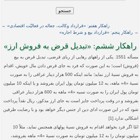
جستجو
راهکار هفتم: «قرارداد وکالت، جعاله در فعالیّت اقتصادی» ←
→ راهکار پنجم: «قرار‌داد بیع و شرط اجاره»
راهکار ششم: «تبدیل قرض به فروش ارز»
مسأله 1551. یکی از راه­های رهایی از ربای قرضی، تبدیل قرض به بیع
(فروش) است؛ به این صورت که فرد به جای قرض دادن مال خویش، اقدام
به فروش نسیۀ ارز نماید؛ مانند اینکه 500­ هزار دینار عراقی را به صورت
نسیۀ «4» ماهه، به 12 میلیون تومان پول ایران بفروشد و یا اینکه 10­ میلیون
تومان پول ایران را به صورت نسیه «4» ماهه به 600 هزار دینار عراقی
بفروشد و در وقت پرداخت جایز است به جای ارز مذکور، ریال نقداً پرداخت
شود که در این صورت ادای دین از جنس دیگر خواهد بود و با رضایت طرفین
اشکالی ندارد.[1]
امّا اگر فرد بخواهد اقدام به فروش نسیۀ پول­های همجنس نماید، مثلاً 10
میلیون تومان را به 12­ میلیون تومان به صورت نسیۀ «4» ماهه بفروشد،