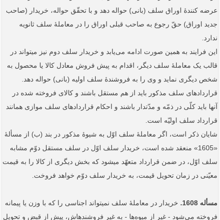
عرضه کنندۀ اوراق سلف (بانی) حواله دهد و با تحقّق حواله، خریدار (صاحب
جدید اوراق) حقّ رجوع به صاحب قبلی اوراق را در معاملۀ سلف ثانویه
ندارد.
این فرایند به همین صورت ادامه می‌یابد و خریدار سلف دوم نیز می­تواند در
قالب یک معاملۀ سلف دیگر، اقدام به پیش فروش معادل کالا یا محصول به
شخص دیگری نماید و وی را به فروشندۀ سلف اولیه (بانی) حواله دهد.
قراردادهای سلف مذکور باید از هم مستقل باشند و کالای فروخته شده در
آنها باید کلّی در ذمّه و مدّت­دار باشند و احکام قراردادهای سلف موازی همانند
قرارداد سلف اولیّه است.
شایان ذکر است، اگر معاملۀ سلف اوّل به شیوۀ مذکور در بند (ب) از مسألۀ
«1605» منعقد شده است، خریدار سلف اوّل در سلف مستقل دوّم مشابه
سلف اوّل، در ضمن قرارداد متعهّد می­شود که بخش دیگری از کالا را به قیمت
معیّنی در زمان تحویل قیمت، به خریدار سلف دوّم خواهد فروخت.
مسأله 1608.
خریدار در معاملۀ سلف نمی­تواند اجناسی را که با وزن یا پیمانه
فروخته می‌شود - غیر از میوه‌ها - به غیر فروشنده­اش، پیش از قبض و تحویل