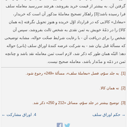
گرفتن آن، به بیشتر از قیمت خرید بفروشد، هرچند سررسید معامله سلف
فرا رسیده باشد؛[3] راهکار تصحیح معاملۀ مذکور آن است که خریدار،
«معادل» کالایی که در قرارداد اوّل خریده و هنوز تحویل نگرفته (نه همان
کالا) را در ذمّۀ خویش به ثمن نقدی به شخص ثالث بفروشد، سپس آن
شخص را برای دریافت آن - با رعایت شرایط صحّت حواله، مشابه توضیحی
که مسألۀ قبل بیان شد - به شرکت عرضه کنندۀ اوراق سلف (بانی) حواله
دهد؛ البتّه همان طور که ذکر شد، لازم است ثمن معامله نقد باشد و چنانچه
ثمن در ذمّه و مدّت­دار باشد، معامله صحیح نیست.
[1]. به جلد سوّم، فصل «معاملۀ سلف»، مسألۀ «249» رجوع شود.
[2]. نه همان کالا.
[3]. توضیح بیشتر در جلد سوّم، مسائل «212 و 250» ذکر شد.
→ حکم اوراق سلف
4. اوراق مشارکت ←