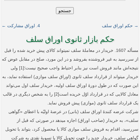
جستجو
→ حکم اوراق سلف
4. اوراق مشارکت ←
حکم بازار ثانوی اوراق سلف
مسأله 1607. خریدار در معاملۀ سلف نمی­تواند کالای پیش خرید شده را قبل
از سررسید به غیر فروشنده بفروشد و در این مورد، صلح در مقابل عوض که
نتیجه‌اش مانند فروش است نیز بنابر احتیاط واجب صحیح نیست؛[1] ولی
خریدار می­تواند از قرارداد سلف ثانوی (اوراق سلف موازی) استفاده نماید، به
این صورت که در طول دورۀ اوراق سلف اولیه، خریدار سلف اول می‌تواند
معادل کالایی که در قرارداد اوّل خریده است[2] را به شخص دیگری در قالب
یک قرارداد سلف ثانوی (موازی) پیش فروش نماید.
شرکت عرضه کنندۀ اوراق سلف (بانی) در عرضۀ اولیّه با اعطای «گواهی
سلف»، به خریدار (صاحب اوراق) اجازه می­دهد در صورتی که قبل از
سررسید، اقدام به فروش سلف موازی کالا یا محصول کرد، بتواند با تحویل
گواهی سلف، خریدار جدید را جهت تحویل کالا یا تسویۀ نقدی به شرکت