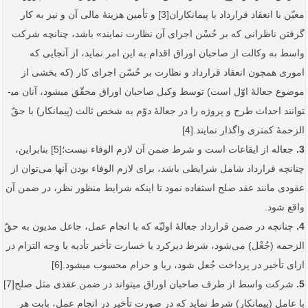
معیّن با انعقاد قرارداد با پیمانکاران[3] و تأمین هزینۀ مالی آن و نیز به کار
گرفتن ناظرانی که بر حُسْن اجرای آن نظارت نمایند» باشد، چنانچه شرکت
واسط به وکالت از صاحبان اوراق اقدام به این امر نماید، از آنجایی که
اموری همچون انعقاد قرارداد و نظارت بر حُسْن اجرای کار (که بخشی از
موضوع جعالۀ اوّل است) توسط وکیل صاحبان اوراق محقّق می­شود، آنان می­
توانند احداث طرح و پروژه را در جعالۀ دوّم به شخص ثالث (پیمانکار) با حقّ
الزحمۀ کمتری واگذار نمایند.[4]
3.
جعاله از ایقاعات است و شرط ضمن آن لازم الوفاء نیست؛[5] بنابراین،
چنانچه قرارداد شامل شرایطی باشد، برای لازم الوفاء بودن آنها می‌توان از
عقودی مانند عقد صلح استفاده نمود تا اینکه شرایط منظور نظر، در ضمن آن
واقع شود.
4.
چنانچه در ضمن قرارداد جعالۀ اولیّه که با انجام عمل، جاعل مدیون به حقّ
الزحمه (جُعْل) می‌شود، شرط دیرکرد یا خسارت تأخیر تأدیه یا وجه التزام در
ازای تأخیر در پرداخت جُعل شود، ربا و حرام محسوب می­شود.[6]
5.
شرکت واسط از طرف صاحبان اوراق می­تواند در ضمن عقدی مثل صلح[7]
با عامل (پیمانکار) شرط نماید که در صورت تأخیر در انجام عمل، بابت هر