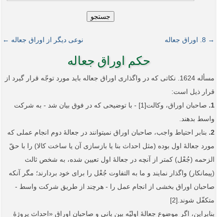
جستجو
→ 8. اوراق جعاله
نوعی دیگر از اوراق جعاله ←
حکم اوراق جعاله
مسأله 1624. نکاتی که در واگذاری اوراق جعاله باید مورد توجّه قرار گیرد از
قرار ذیل است:
1.
صاحبان اوراق، وکالت[1] - با توضیحی که در فوق بیان شد - به شرکت
واسط بدهند.
2.
بنابر احتیاط واجب، صاحبان اوراق نمی­توانند در جعالۀ دوم انجام عملی که
مورد جعالۀ اول بوده (مثل احداث بنا یا بازسازی آن یا ساخت کالا) را با حقّ
الزحمه (جُعْل) کمتر از آنچه در جعالۀ اول تعیین شده، به شخص ثالث
(پیمانکار) واگذار نمایند و ما به التفاوت جُعْل را برای خود بردارند؛ مگر آنکه
صاحبان اوراق بخشی از انجام عمل را - هرچند از طریق شرکت واسط -
متکفّل شوند.[2]
بنابراین، اگر موضوع جعالۀ اولیّه بین بانی و صاحبان اوراق «احداث پروژۀ