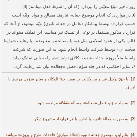
روز تأخیر مبلغ معیّنی را بپردازد (که آن را شرط فعل می­نامند).[8]
6.
در مواردی که انجام موضوع جعاله، نیازمند مصالح و مواد اولیّه است
حسب قرارداد توسط پیمانکار (عامل در جعاله ثانوی) تهیّه می­شود، از آنجا که
قرارداد مذکور مشتمل بر نوعی از تملیک نیز می­باشد، این تملیک می­تواند در
قالب یکی از عقود اسلامی مثل هبه یا مصالحه یا معاوضه - با رعایت شرایط
صحّت آن - توسط شرکت واسط انجام شود، به این صورت که شرکت
واسط مثلاً پروژۀ احداث شده یا کالای تولید شده را به بانی تملیک نماید.
7.
سایر احکامی که در جلد سوّم، فصل «جعاله» بیان شد رعایت گردد.
[1]. با حقّ توکیل غیر و نیز وکالت در تعیین حقّ الوکاله و سایر شؤون مرتبط با
اوراق.
[2]. به جلد سوّم، فصل «جعاله»، مسألۀ «644» مراجعه شود.
[3]. به صورت جعالۀ ثانویه یا اجاره یا هر قرارداد مشروع دیگر.
[4]. بنابراین، موضوع جعالۀ ثانویه (جعالۀ موازی) «احداث طرح و پروژه» می­­باشد.