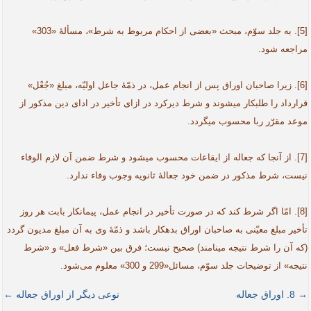
[5]. به جلد سوّم، مبحث «بعضی از احکام مربوط به شرط»، مسألۀ «303»
مراجعه شود.
[6]. زیرا صاحبان اوراق پس از انجام عمل، در ذمّۀ جاعل اولیّه، مبلغ «جُعْل»
قرارداد را طلبکار می­شوند و شرط دیرکرد در ازای تأخیر در ادای دین مذکور از
موعد مقرّر ربا محسوب می­گردد.
[7]. از آنجا که جعاله از ایقاعات محسوب می­شود و شرط ضمن آن لازم الوفاء
نیست، شرط مذکور در ضمن خود جعالۀ ثانویه وجوب وفاء ندارد.
[8]. امّا اگر شرط کند که در صورت تأخیر در انجام عمل، پیمانکار بابت هر روز
تأخیر مبلغ معیّنی به صاحبان اوراق بدهکار باشد و ذمّۀ وی به آن مبلغ مدیون گردد
(که آن را شرط نتیجه می­نامند) صحیح نیست؛ فرق بین «شرط فعل» و «شرط
نتیجه» از توضیحات جلد سوّم، مسائل«299 و 300» معلوم می‌شود.
→ 8. اوراق جعاله
نوعی دیگر از اوراق جعاله ←