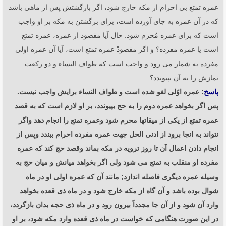
عمره تمتع بی احرام از مکه خارج شود، اگر بازگشتش پس از ماهی باشد
که در آن عمره به جای آورده است، برای برگشتن به مکه بر او واجب
است که برای عمره مُحرم شود. حال آیا مقصود از عمره، عمره تمتع
است یا عمره مفرده؟ و اگر مقصودْ عمره تمتع است، آیا آن عمره اولی
مفرده به شمار می رود و واجب است که طواف النساء و دو رکعت
نمازش را به آن بپیوندد؟
پاسخ
: عمره اوّلی لغو شده است و طواف النساء برایش واجب نیست.
پس اگر بخواهد عمره دوم را به حج بپیوندد، بر او لازم است که به قصد
عمره تمتع از یکی از میقاتها محرم شود وعمره تمتع را انجام دهد واگر
نتواند به انجا برود از ادنی الحل جهت عمره مفرده احرام ببندد وپس از
انجام دادن اعمال آن تا روز ترویه در مکه بماند وقصد حج کند که عمره
مفرده او منقلب به تمتع می شود ولی اگر بخواهد میانش و میان حج به
وسیله عمره دیگری فاصله اندازد; مانند آن که عمره اولی او در ماه
شوال بوده باشد و آن گاه از مکه خارج شود و در ماه ذی قعده بخواهد
وارد آن شود و از آن جا مجدداً بیرون رود و در ماه ذی حجه بدان بازگردد،
در این صورت هنگامی که خواست در ماه ذی قعده وارد مکه شود، بر او