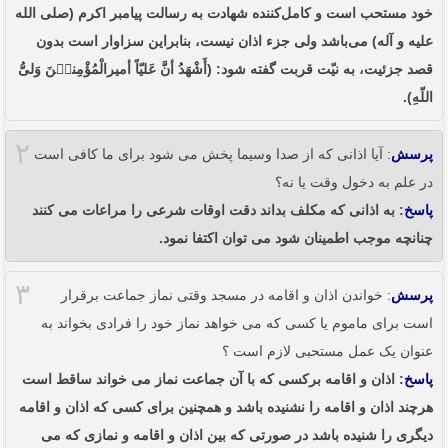
خود مستحب است و کامل‌کننده شهادت به رسالت پیامبر اکرم (صلی الله
علیه و آله) می‌باشد ولی جزء اذان نیست، بنابراین سزاوار است بدون
قصد جزئیت، به نیّت قربت گفته شود: (أَشْهَدُ أنَّ عَلیّاً أمیرالْمُؤْمِنیٖنَ وَلیُّ
اللّهِ).
۲
پرسش
: آیا اذانی که از صدا وسیما پخش می شود برای ما کافی است
در علم به دخول وقت یا نه؟
پاسخ
: به اذانی که مکلف بداند دقت اوقات شرعی را مراعات می کنند
چنانچه موجب اطمینان شود می توان اکتفا نمود.
۳
پرسش
: خواندن اذان و اقامه در مسجد وقتی نماز جماعت برقرار
است برای ماموم یا کسی که می خواهد نماز خود را فرادی بخواند به
عنوان یک عمل مستحبی لازم است ؟
پاسخ
: اذان و اقامه برکسی که با آن جماعت نماز می خواند ساقط است
هرچند اذان و اقامه را نشنیده باشد و همچنین برای کسی که اذان و اقامه
دیگری را شنیده باشد در صورتی که بین اذان و اقامه و نمازی که می