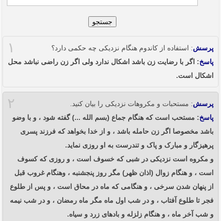
جستجو
۱
پرسش
: استفاده از کاندوم هنگام نزدیکی چه حکمی دارد؟
پاسخ
: اگر با رضایت زن باشد اشکال ندارد ولی اگر زن راضی نباشد محل
اشکال است.
۲
پرسش
: مستحبات و مکروهات نزدیکی را بیان کنید.
پاسخ
: مستحب است که هنگام جماع (بسم الله ...) گفته شود ، و با وضو
باشد مخصوصا اگر زن حامله باشد ، و از خدا بخواهد که فرزند پسری
پرهیزگار و مبارک و پاک و تندرست به او روزی نماید.
و مکروه است نزدیکی در شبی که خسوف است ، و روزی که کسوف
است ، و هنگام زوال (اذان ظهر) مگر روز پنجشنبه ، وهنگام غروب قبل
از پنهان شدن سرخی ، و هنگامی که ماه در محاق است ، و پس از طلوع
فجر تا طلوع آفتاب ، و در شب اول ماه مگر ماه رمضان ، و در شب نیمه
و شب آخر ماه ، و هنگام زلزله و بادهای زرد و سیاه.