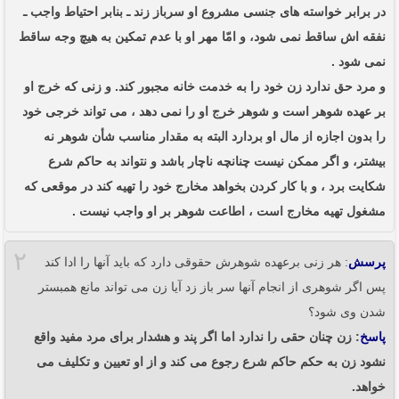
در برابر خواسته‏ های جنسی مشروع او سرباز زند ـ بنابر احتیاط واجب ـ
نفقه ‏اش ساقط نمی شود، و امّا مهر او با عدم تمکین به هیچ وجه ساقط
نمی شود .
و مرد حق ندارد زن خود را به خدمت خانه مجبور کند. و زنی که خرج او
بر عهده شوهر است و شوهر خرج او را نمی ‏دهد ، می تواند خرجی خود
را بدون اجازه از مال او بردارد البته به مقدار مناسب شأن شوهر نه
بیشتر، و اگر ممکن نیست چنانچه ناچار باشد و نتواند به حاکم شرع
شکایت برد ، و با کار کردن بخواهد مخارج خود را تهیه کند در موقعی که
مشغول تهیه مخارج است ، اطاعت شوهر بر او واجب نیست .
۲
پرسش
: هر زنی برعهده شوهرش حقوقی دارد که باید آنها را ادا کند
پس اگر شوهری از انجام آنها سر باز زد آیا زن می تواند مانع همبستر
شدن وی شود؟
پاسخ
: زن چنان حقی را ندارد اما اگر پند و هشدار برای مرد مفید واقع
نشود زن به حکم حاکم شرع رجوع می کند و از او تعیین و تکلیف می
خواهد.