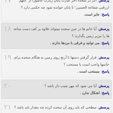
۱۷
پرسش
: اگر در سجده اخر عبارت پایان زیارت عاشورا از "اللهم
ارزقنی شفاعة الحسین" تا پایان خوانده شود چه حکمی دارد ؟
پاسخ
: جایز است.
۱۸
پرسش
: آیا خانم ها در حین سجده میتواند علاوه بر کف دست ساعد
ها را نیزبر زمین بگذارند ؟
پاسخ
: می توانید و فرقی با مردها ندارند .
۱۹
پرسش
: قرار گرفتن دستها تا آرنج روی زمین به هنگام سجده برای
خانمها واجب است یا مستحب ؟
پاسخ
: مستحب است .
۲۰
پرسش
: آیا می شود که مهر شیب دار باشد ؟
پاسخ
: اشکال ندارد .
۲۱
پرسش
: سطحی که باید روی آن سجده کرده چه مقدار باید باشد ؟