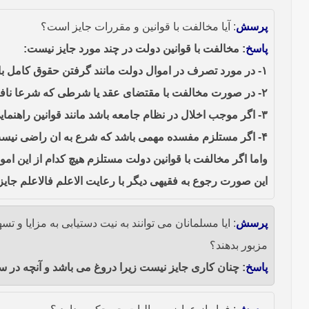
پرسش
: آیا مخالفت با قوانین و مقررات جایز است؟
پاسخ
: مخالفت با قوانین دولت در چند مورد جایز نیست:
۱- در مورد تصرف در اموال دولت مانند گرفتن حقوق کامل با تخلف از حضور تمام وقت رسمی.
۲- در صورت مخالفت با مقتضای عقد یا شرطی که شرعا نافذ باشد یا با تنفیذ حاکم شرع نافذ شده باشد مانند شروطی که ضمن معامله است ومخالف حکم شرع نیست.
۳- اگر موجب اخلال در نظام جامعه باشد مانند قوانین راهنمایی و رانندگی.
۴- اگر مستلزم مفسده مهمی باشد که شرع به ان راضی نیست مثلا اگر مستلزم هتک اسلام یا مسلمین یا مذهب تشیع یا پیروان ان باشد یا موجب زیان رساندن به نفوس محترم باشد ومانند انها.
واما اگر مخالفت با قوانین دولت مستلزم هیچ کدام از این ام
این صورت رجوع به فقیهی دیگر با رعایت الاعلم فالاعلم جای
پرسش
: ایا مسلمانان می توانند به نیت دستیابی به مزایا و
مزبور بدهند؟
پاسخ
: چنان کاری جایز نیست زیرا دروغ می باشد و آنچه در 