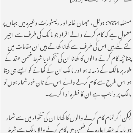
مسئلہ 2654: ہوٹل ، مہمان خانہ اور ریسٹورنٹ وغیرہ میں جہاں پر
معمول ہے کہ کام کرنے والے افراد جو مالک کی طرف سے اجیر
کئے گئے ہیں اس کی طرف سے کھانا کھاتے ہیں ان مقامات میں
چنانچہ کام کرنے والوں کا کھانا ان کی تنخواہ یا شرط ضمن عقد کے
طور پر مالک کے ذمہ نہ ہو اور مالک ان کے کھانے کو ایسے ہی دیتا
ہو اس طرح سے کام کرنے والے اس کے نان خور شمار ہوں تو
مالک پر واجب ہے ان کا فطرہ ادا کرے۔
لیکن اگر تمام کام کرنے والوں کا کھانا ان کی تنخواہ میں سے شمار
ہو یایہ کہ عقد اجارہ کے ضمن میں کام کرنے والا مالک سے شرط