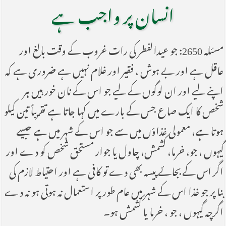
انسان پر واجب ہے
مسئلہ 2650: جو عیدالفطر کی رات غروب کے وقت بالغ اور
عاقل ہے اور بے ہوش ، فقیر اور غلام نہیں ہے ضروری ہے کہ
اپنے لیے اور ان لوگوں کے لیے جو اس کے نان خور ہیں ہر
شخص کا ایک صاع جس کے بارے میں کہا جاتا ہے تقریباً تین کیلو
ہوتا ہے، معمولی غذاؤں میں سے جو اس کے شہر میں ہے جیسے
گیہوں ، جو، خرما، کشمش، چاول یا جوار مستحق شخص کو دے اور
اگر اس کے بجائے پیسہ بھی دے تو کافی ہے اور احتیاط لازم کی
بنا پر جو غذا اس کے شہر میں عام طور پر استعمال نہ ہوتی ہو نہ دے
اگرچہ گیہوں ، جو ، خرما یا کشمش ہو۔