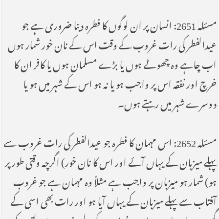
مسئلہ 2651: انسان پر ان لوگوں کا فطرہ دینا ضروری ہے جو
عیدالفطر کی رات غروب کے وقت اس کے نان خور شمار ہوں
اب چاہے وہ چھوٹے ہوں یا بڑے مسلمان ہوں یا کافر ان کا
خرچ اور نفقہ اس پر واجب ہو یا نہ ہو اس کے شہر میں ہو یا
دوسرے شہر میں رہتے ہوں۔
مسئلہ 2652: اس مہمان کا فطرہ جو عیدالفطر کی رات غروب سے
پہلے میزبان کے یہاں آئے اور اس کا نان خور) اگرچہ وقتی طور پر
ہو) شمار ہو میزبان پر واجب ہے مثلاً وہ مہمان ہے جو غروب
آفتاب سے پہلے میزبان کے یہاں آیا ہو اور رات بھی اسی کے
گھر میں رہا ہو اور میزبان نے اس کے لیے ضروری سہولتوں کو