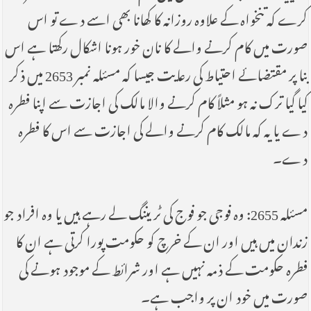
کرے کہ تنخواہ کے علاوہ روزانہ کا کھانا بھی اسے دے تو اس
صورت میں کام کرنے والے کا نان خور ہونا اشکال رکھتا ہے اس
بنا پر مقتضائے احتیاط کی رعایت جیسا کہ مسئلہ نمبر 2653 میں ذکر
کیا گیا ترک نہ ہو مثلاً کام کرنے والا مالک کی اجازت سے اپنا فطرہ
دے یا یہ کہ مالک کام کرنے والے کی اجازت سے اس کا فطرہ
دے۔
مسئلہ 2655: وہ فوجی جو فوج کی ٹر یننگ لے رہے ہیں یا وہ افراد جو
زندان میں ہیں اور ان کے خرچ کو حکومت پورا کرتی ہے ان کا
فطرہ حکومت کے ذمہ نہیں ہے اور شرائط کے موجود ہونے کی
صورت میں خود ان پر واجب ہے۔