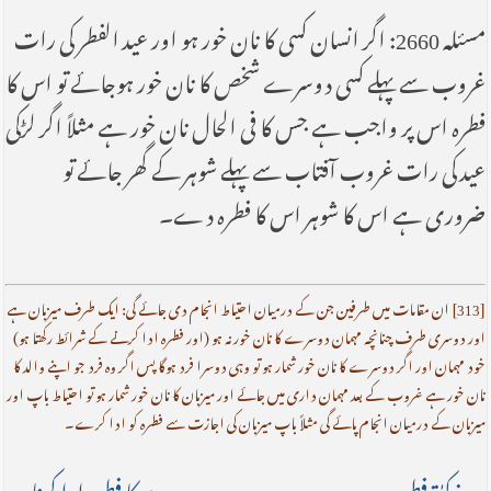
مسئلہ 2660: اگر انسان کسی کا نان خور ہو اور عید الفطر کی رات
غروب سے پہلے کسی دوسرے شخص کا نان خور ہوجائے تو اس کا
فطرہ اس پر واجب ہے جس کا فی الحال نان خور ہے مثلاً اگر لڑکی
عید کی رات غروب آفتاب سے پہلے شوہر کے گھر جائے تو
ضروری ہے اس کا شوہر اس کا فطرہ دے۔
[313] ان مقامات میں طرفین جن کے درمیان احتیاط انجام دی جائے گی: ایک طرف میزبان ہے
اور دوسری طرف چنانچہ مہمان دوسرے کا نان خور نہ ہو (اور فطرہ ادا کرنے کے شرائط رکھتا ہو)
خود مہمان اور اگر دوسرے کا نان خور شمار ہو تو وہی دوسرا فرد ہوگا پس اگر وہ فرد جو اپنے والد کا
نان خور ہے غروب کے بعد مہمان داری میں جائے اور میزبان کا نان خور شمار ہو تو احتیاط باپ اور
میزبان کے درمیان انجام پائے گی مثلاً باپ میزبان کی اجازت سے فطرہ کو ادا کرے۔
→ زکوٰۃ فطرہ
دوسرے کا فطرہ ادا کرنا ←