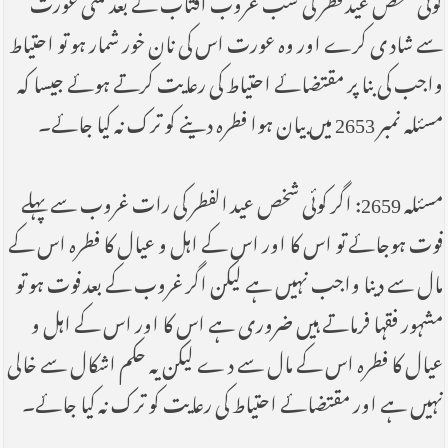
سے شادی کرے اور وہ عورت اس کی نان خور شمار ہو تو احتیاط
واجب کی بنا پر مقتضائے احتیاط کی رعایت کرتے ہوئے جیسا کہ
مسئلہ نمبر 2653 میں بیان ہوا فطرہ دینے کو ترک نہ کیا جائے۔
مسئلہ 2659: اگر کوئی شخص عید الفطر کی رات غروب سے پہلے
فوت ہوجائے تو اس کا اور اس کے اہل و عیال کا فطرہ اس کے
مال سے دینا واجب نہیں ہے لیکن اگر غروب کے بعد فوت ہو تو
مشہور فقہا فرماتے ہیں ضروری ہے اس کا اور اس کے اہل و
عیال کا فطرہ اس کے مال سے دے لیکن یہ حکم اشکال سے خالی
نہیں ہے اور مقتضائے احتیاط کی رعایت کو ترک نہ کیا جائے۔