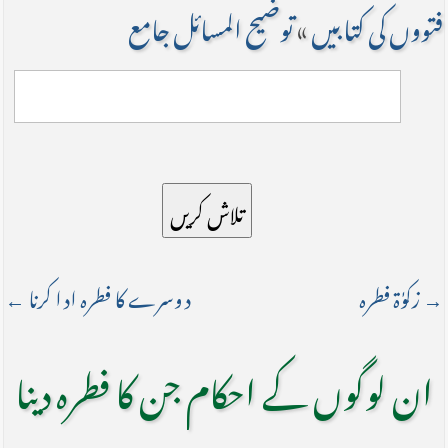
فتووں کی کتابیں
»
توضیح المسائل جامع
تلاش کریں
→ زکوٰۃ فطرہ
دوسرے کا فطرہ ادا کرنا ←
ان لوگوں کے احکام جن کا فطرہ دینا