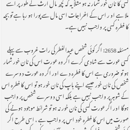
کسی کا نان خور شمار نہ ہو مثلاً یہ کہ کچھ مال ارث کے طور پر اسے
ملا ہے او ر اس کے اخراجات اسی مال سے پورا ہو رہا ہے تو بچہ
کا فطرہ کسی پر واجب نہیں ہے۔
مسئلہ 2658: اگر کوئی شخص عیدالفطر کی رات غروب سے پہلے
کسی عورت سے شادی کرے اگر وہ عورت اس کی نان خور شمار
ہو تو ضروری ہے اس کا فطرہ دے اور اگر وہ عورت دوسرے
شخص کی نان خور جیسے اپنے باپ کی نان خور ہو تو اس کا فطرہ اس
کے شوہر پر واجب نہیں ہے بلکہ اسی دوسرے شخص پر واجب
ہوگا اور اگر عورت کسی کی نان خور نہ ہو تو شرائط موجود ہونے کی
صورت میں اس کا فطرہ خود اس پر واجب ہے ، اسی طرح اگر
کوئی شخص عید فطر کی شب غروب آفتاب کے بعد کسی عورت