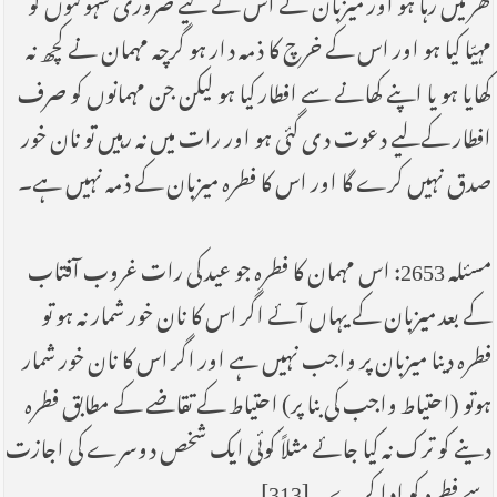
مہیّا کیا ہو اور اس کے خرچ کا ذمہ دار ہو گرچہ مہمان نے کچھ نہ
کھایا ہو یا اپنے کھانے سے افطار کیا ہو لیکن جن مہمانوں کو صرف
افطار کےلیے دعوت دی گئی ہو اور رات میں نہ رہیں تو نان خور
صدق نہیں کرے گا اور اس کا فطرہ میزبان کے ذمہ نہیں ہے۔
مسئلہ 2653: اس مہمان کا فطرہ جو عید کی رات غروب آفتاب
کے بعد میزبان کے یہاں آئے اگر اس کا نان خور شمار نہ ہو تو
فطرہ دینا میزبان پر واجب نہیں ہے اور اگر اس کا نان خور شمار
ہوتو (احتیاط واجب کی بنا پر) احتیاط کے تقاضے کے مطابق فطرہ
دینے کو ترک نہ کیا جائے مثلاً کوئی ایک شخص دوسرے کی اجازت
سے فطرہ کو ادا کرے۔ [313]