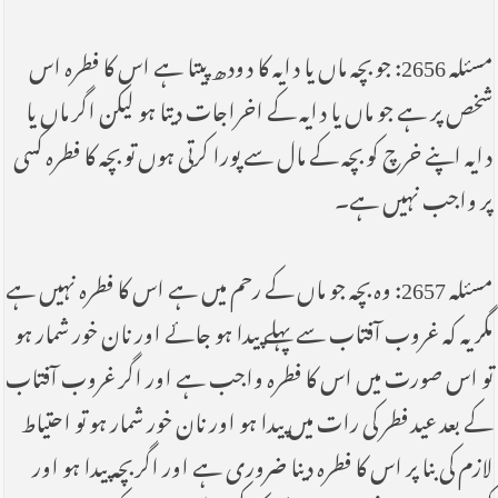
مسئلہ 2656: جو بچہ ماں یا دایہ کا دودھ پیتا ہے اس کا فطرہ اس
شخص پر ہے جو ماں یا دایہ کے اخراجات دیتا ہو لیکن اگر ماں یا
دایہ اپنے خرچ کو بچہ کے مال سے پورا کرتی ہوں تو بچہ کا فطرہ کسی
پر واجب نہیں ہے۔
مسئلہ 2657: وہ بچہ جو ماں کے رحم میں ہے اس کا فطرہ نہیں ہے
مگر یہ کہ غروب آفتاب سے پہلے پیدا ہو جائے اور نان خور شمار ہو
تو اس صورت میں اس کا فطرہ واجب ہے اور اگر غروب آفتاب
کے بعد عید فطر کی رات میں پیدا ہو اور نان خور شمار ہو تو احتیاط
لازم کی بنا پر اس کا فطرہ دینا ضروری ہے اور اگر بچہ پیدا ہو اور