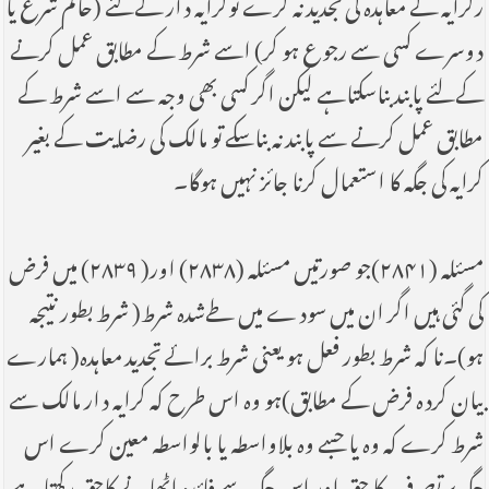
رکرایہ کے معاہدہ کی تجدید نہ کرے توکرایہ دار کےلئے (حاکم شرع یا
دوسرے کسی سے رجوع ہو کر) اسے شرط کے مطابق عمل کرنے
کےلئے پابند بناسکتاہے لیکن اگر کسی بھی وجہ سے اسے شرط کے
مطابق عمل کرنے سے پابند نہ بناسکے تو مالک کی رضایت کے بغیر
کرایہ کی جگہ کا استعمال کرنا جائز نہیں ہوگا۔
مسئلہ (۲۸۴۱)جو صورتیں مسئلہ (۲۸۳۸) اور( ۲۸۳۹) میں فرض
کی گئی ہیں اگر ان میں سودے میں طےشدہ شرط( شرط بطور نتیجہ
ہو)۔نا کہ شرط بطور فعل ہو یعنی شرط برائے تجدید معاہدہ( ہمارے
بیان کردہ فرض کے مطابق)ہو وہ اس طرح کہ کرایہ دار مالک سے
شرط کرے کہ وہ یا جسے وہ بلاواسطہ یا بالواسطہ معین کرے اس
جگہ پر تصرف کا حق اور اس جگہ سے فائدہ اٹھانے کاحق رکھتا ہے