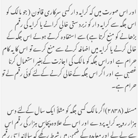
اور اس صورت میں کہ کرایہ دار کسی سرکاری قانون ( جو مالک کو
اس جگہ سے کرایہ دار کو زبردستی خالی کرانے یا کرایہ کی رقم
بڑھانے کو منع کرتا ہے) سے استفادہ کرتے ہوئے اس جگہ کے
خالی کرنے یا کرایہ میں اضافہ کرنے سے منع کرے تو اس کا یہ کام
حرام ہے اوراس جگہ کو مالک کی اجازت کےبغیر استعمال کرنا
غصبی ہے اور اگر اس جگہ کےخالی کرنے کےلئے کوئی رقم لے تو
حرام ہے۔
مسئلہ (۲۸۳۸)اگر مالک کسی جگہ کو مثلاً ایک سال کےلئے دس
ہزار روپیہ کرایہ پردے اور اس کے علاوہ پچاس ہزار کی رقم اس
سے لے لے اور معاہدہ کے ضمن میں شرط رکھے کہ سالانہ اسی رقم