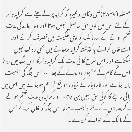
مسئلہ (۲۸۳۷)کسی دکان وغیرہ کو کرایہ پر لے لینے سے کرایہ دار
کےلئے اس میں کوئی حق حاصل نہیں ہوتا اور وہ اجارہ کی مدت
ختم ہونے کے بعد مالک کو اپنی ملکیت میں تصرف کرنے اور
اسےخالی کرانے یا گذشتہ کرایہ بڑھانے میں بھی روک نہیں
سکتاہے اور اس طرح کا فی مدت تک کرایہ دار کا اس جگہ میں رہنا
اس کے کام کے مشہور ہوجانے کے بعد اور اس جگہ کی اہمیت
بڑھ جانے اور کاروبار کے زیادہ مواقع فراہم ہوجانے میں اس میں
باقی رہنے کا کوئی حق نہیں بن جاتا۔ او رکرایہ کی مدت ختم ہونے
کے بعد اس کے لئے واجب ہےکہ اس جگہ کو خالی کرکے اس
کے مالک کے حوالے کردے۔