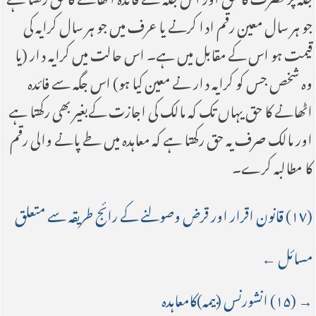
جو ہر سال معین رقم ادا کرنے یا عرف میں جو ہر سال کرایہ کی
قیمت ہو اس کے مقابل میں ہے۔ اس حالت میں کرایہ دار (یا
وہ شخص جس کو کرایہ دار نے معین کیا ہو) اس جگہ سے فائدہ
اٹھانے کا حق یہاں تک کہ مالک کی اجازت کےبغیر بھی رکھتا ہے
اور مالک صرف یہ حق رکھتا ہے کہ معاہدہ میں طے پانے والی رقم
کا مطالبہ کرے۔
(۱۷) قانون اقرار اور قرض وصولنے کے رائج طریقہ سے متعلق
مسائل ←
→ (۱۵) انشورنس (بیمہ)کامعاہدہ