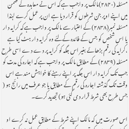
مسئلہ (۲۸۴۰)مالک پر واجب ہےکہ اس نے معاہدہ کے ضمن
میں اپنے اوپر جن شرطوں کو قرار دیا ہے ان پر عمل کرے لہٰذا
مسئلہ نمبر(۲۸۳۸) کے اعتبار سے مالک پر واجب ہےکہ کرایہ دار
یا اس شخص کو جس کے فائدہ کےلئے وہ کرایہ دار ہٹ گیا ہے
،کرایہ کی رقم بڑھائے بغیر اس جگہ کو کرایہ پر دے دے اسی طرح
مسئلہ (۲۸۳۹) کے مطابق مالک پر واجب ہےکہ اجارہ کی مدت کو
جب تک کرایہ دار اس جگہ پر اپنے رہنے کا خواہش مند ہے اس
وقت تک گذشتہ اجارہ کی رقم کے مطابق یا جو عرف میں رائج ہو (
جس طرح بھی شرط قرار دی گئی ہو) تجدید کرے۔
اس صورت میں کہ مالک اپنے شرط کے مطابق عمل نہ کرے او