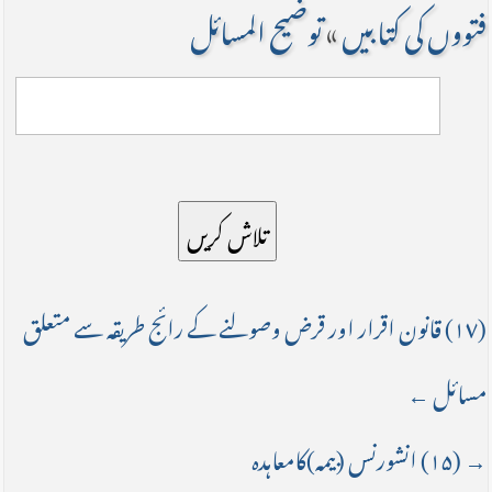
فتووں کی کتابیں
»
توضیح المسائل
تلاش کریں
(۱۷) قانون اقرار اور قرض وصولنے کے رائج طریقہ سے متعلق
مسائل ←
→ (۱۵) انشورنس (بیمہ)کامعاہدہ