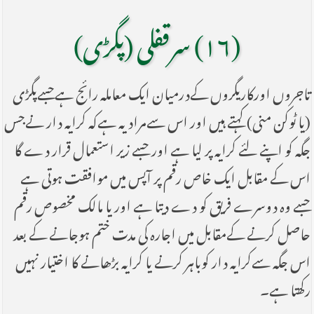
(۱۶) سرقفلی (پگڑی)
تاجروں اورکاریگروں کےدرمیان ایک معاملہ رائج ہےجسےپگڑی
(یا ٹوکن منی) کہتے ہیں اور اس سےمراد یہ ہےکہ کرایہ دار نےجس
جگہ کو اپنے لئے کرایہ پر لیا ہے اور جسے زیر استعمال قرار دے گا
اس کے مقابل ایک خاص رقم پر آپس میں موافقت ہوتی ہے
جسے وہ دوسرے فریق کو دے دیتا ہے اور یا مالک مخصوص رقم
حاصل کرنے کےمقابل میں اجارہ کی مدت ختم ہوجانے کے بعد
اس جگہ سےکرایہ دار کوباہر کرنے یا کرایہ بڑھانے کا اختیار نہیں
رکھتا ہے۔