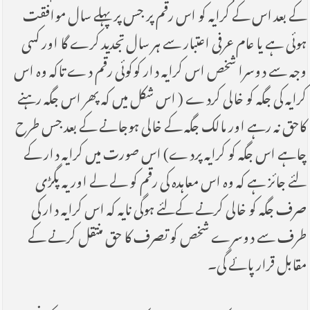
کے بعد اس کے کرایہ کو اس رقم پر جس پر پہلے سال موافقت
ہوئی ہے یا عام عرفی اعتبار سے ہر سال تجدید کرے گا اور کسی
وجہ سے دوسرا شخص اس کرایہ دار کوکوئی رقم دے تاکہ وہ اس
کرایہ کی جگہ کو خالی کردے ( اس شکل میں کہ پھر اس جگہ رہنے
کاحق نہ رہے اور مالک جگہ کے خالی ہوجانے کے بعد جس طرح
چاہے اس جگہ کو کرایہ پردے) اس صورت میں کرایہ دار کے
لئے جائز ہے کہ وہ اس معاہدہ کی رقم کو لے لے اور یہ پگڑی
صرف جگہ کو خالی کرنے کےلئے ہوگی نایہ کہ اس کرایہ دار کی
طرف سے دوسرے شخص کو تصرف کا حق منتقل کرنے کے
مقابل قرار پائے گی۔