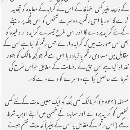
کے ذریعہ بغیر کسی اضافہ کے اس کے کرایہ کے معاہدہ کو تجدید
کرے گا اور یا اسی رقم پر دوسرے شخص کو اس جگہ پر رہنے
کےلئے کرایہ پر دے گا اور اس طرح تیسرے کرایہ دار وغیرہ کو
بھی اس صورت میں کہ کرایہ دار نے جس رقم کو لیا ہے اس کے
مقابل میں مساوی رقم یا زیادہ یا اس سےکم جوکچھ مالک کو بطور
نقد اداکیا ہے اس حق کے رضایت کے مطابق جواس طرح کی
شرط سے حاصل کیا ہے دوسرے کو دے دے گا۔
مسئلہ (۲۸۳۹)اگر مالک کسی جگہ کو ایک معین مدت کےلئے کسی
شخص کو کرایہ پر دے اور معاہدہ کے ضمن میں اپنے اوپر یہ شرط
رکھے ( اس رقم کے مقابل یا اس کے بغیر) کہ مدت ختم ہونے