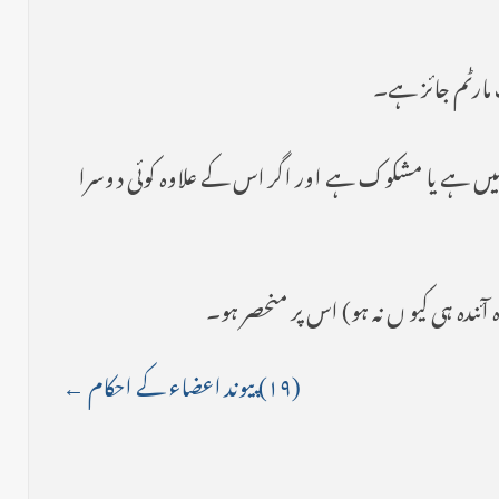
 مارٹم جائز ہے۔
ترم نہیں ہے یا مشکوک ہے اور اگر اس کے علاوہ کوئی دوسرا
ندہ ہی کیو ں نہ ہو) اس پر منحصر ہو۔
(۱۹) پیوند اعضاء کے احکام ←