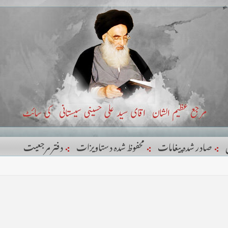
صادر شدہ پیغامات
محفوظ شدہ دستاویزات
دفتر مرجعيت