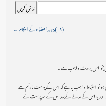
تلاش کریں
(۱۹) پیوند اعضاء کے احکام ←
کافی ذمی ہو تو احتیاط واجب یہ ہےکہ اس کے پوسٹ مارٹم سے
ئی ہو اور یا اس کے مرنے کےبعد اس کے سرپرست نے