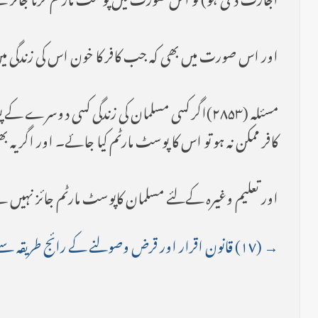
اور اس صورت میں بھی کہ جب کافر کا خون اس کی زندگی میں
مسئلہ (۲۸۵۳)اگر کسی مسلمان کی زندگی کسی دوسر
کافر ممکن نہ ہو تو اس کا پوسٹ مارٹم کیا جائے۔ اور اگر یہ
اور تعلیم وغیرہ کےلئے مسلمان کاپوسٹ مارٹم جائز نہیں ہ
→ (۱۷) قانون اقرار اور قرض وصولنے کے رائج طریقہ سے متعلق مسائل