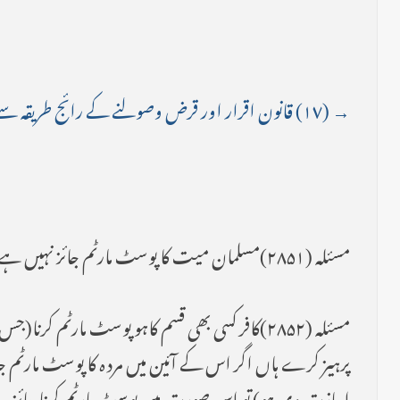
→ (۱۷) قانون اقرار اور قرض وصولنے کے رائج طریقہ سے متعلق مسائل
مسئلہ (۲۸۵۱)مسلمان میت کا پوسٹ مارٹم جائز نہیں ہے اور اگر کوئی یہ کام کرے (کتاب دیات میں مذکورہ تفصیل کے مطابق)تو اس پر دیت واجب ہے۔
مسئلہ (۲۸۵۲)کافر کسی بھی قسم کاہو پوسٹ مارٹم 
پرہیز کرے ہاں اگر اس کے آئین میں مردہ کا پوسٹ مارٹم
اجازت دی ہو) تو اس صورت میں پوسٹ مارٹم کرنا جائز 