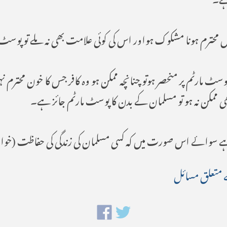
 محترم ہونا مشکوک ہواور اس کی کوئی علامت بھی نہ ملے تو پوسٹ
ے کے پوسٹ مارٹم پر منحصر ہوتو چنانچہ ممکن ہو وہ کافر جس کا خون مح
 بھی ممکن نہ ہو تو مسلمان کے بدن کا پوسٹ مارٹم جائز ہے۔
ے سوائے اس صورت میں کہ کسی مسلمان کی زندگی کی حفاظت (خواہ آئ