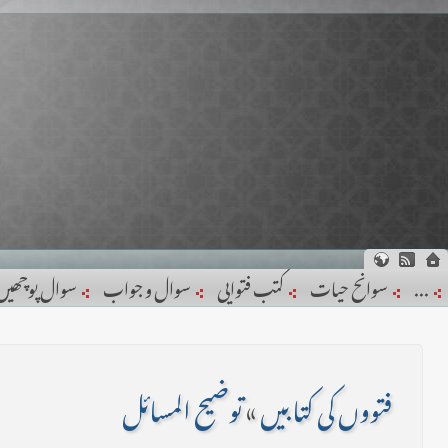
...
سوانح حیات
کتب فتوایی
سوال و جواب
سوال پوچھیں
فتووں کی کتابیں
»
توضیح المسائل