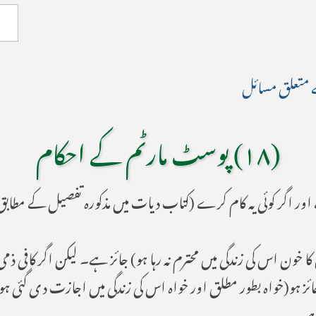
(۱۸) پوسٹ مارٹم کے احکام
کرنا(جس کا خون اس کی زندگی میں محترم نہ رہا ہو) جائز ہے۔ لیکن اگر 
 جائز ہو(خواہ بطور مطلق اور خواہ اس کی زندگی میں اجازت دی گ
ہے۔