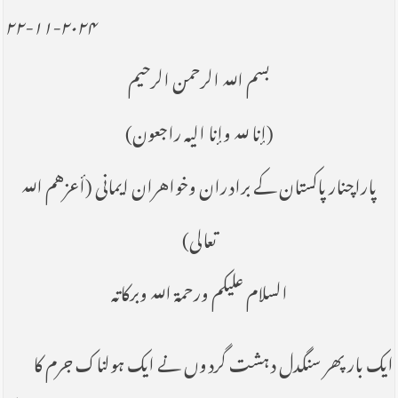
۲۲-۱۱-۲۰۲۴
بسم الله الرحمن الرحیم
(إنا لله وإنا الیه راجعون)
پاراچنار پاکستان کے برادران وخواهران ایمانی (أعزهم الله
تعالی)
السلام علیکم ورحمة الله وبرکاته
ایک بار پھر سنگدل دہشت گردوں نے ایک ہولناک جرم کا