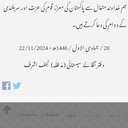
ہم خداوند متعال سے پاکستان کی معزز قوم کی عزت اور سربلندی
کے دوام کی دعا کرتے ہیں۔
20 / جمادی الاول / 1446هـ = 22/11/2024
دفتر آقائے سیستانی (مدّ ظلّه) ـ نجف اشرف
العربية
فارسی
اردو
English
Azərbaycan