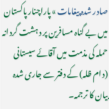
صادر شدہ پیغامات
» پاراچنار پاکستان
میں بے گناہ مسافرین پر دہشت گردانہ
حملہ کی مذمت میں آقائے سیستانی
(دام ظلہ) کے دفتر سے جاری شدہ
بیان کا ترجمہ۔