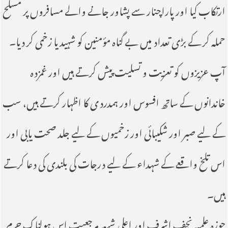
ارتکاب کیا اور پاراچنار سے پشاور جانے والے مسافروں پر مسلح
حملہ کر کے بڑی تعداد میں بے گناہ مؤمنین کو شہید یا زخمی کر دیا۔
آپ عزیزوں کو تعزیت و تسلیت پیش کرتے ہیں اور غمزدہ
خاندانوں کے ساتھ افسوس اور ہمدردی کا اظہار کرتے ہیں، سب
کے لیے صبر اور شکیبائی اور زخمیوں کے لیے جلد صحت یابی اور
اس تلخ واقعے کے شہداء کے لیے درجات کی بلندی کی دعا کرتے
ہیں۔
حوزہ علمیہ نجف اشرف اور اعلی شیعہ مرجعیت اس ہولناک جرم