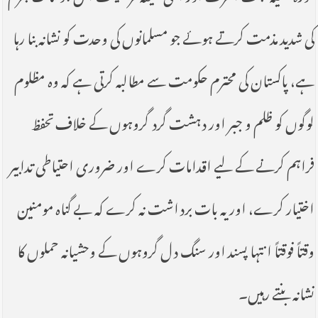
کی شدید مذمت کرتے ہوئے جو مسلمانوں کی وحدت کو نشانہ بنا رہا
ہے، پاکستان کی محترم حکومت سے مطالبہ کرتی ہے کہ وہ مظلوم
لوگوں کو ظلم و جبر اور دہشت گرد گروہوں کے خلاف تحفظ
فراہم کرنے کے لیے اقدامات کرے اور ضروری احتیاطی تدابیر
اختیار کرے، اور یہ بات برداشت نہ کرے کہ بے گناہ مومنین
وقتاً فوقتاً انتہا پسند اور سنگ دل گروہوں کے وحشیانہ حملوں کا
نشانہ بنتے رہیں۔