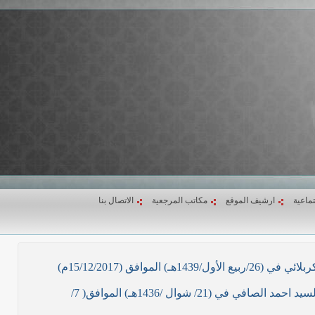
تماعية
ارشيف الموقع
مكاتب المرجعية
الاتصال بنا
ق (15/12/2017م)
نص ما ورد بشأن الأوضاع الراهنة في العراق في خطبة الجمعة لممثل المرجعية الدينية العليا في كربلاء المقدسة فضيلة العلاّمة السيد احمد الصافي في (21/ شوال /1436هـ) الموافق( 7/