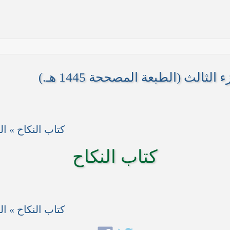
لثالث (الطبعة المصححة 1445 هـ.)
كتاب النكاح » ا
ها أنها تستهدف بقية المحافظات
كتاب النكاح
 في النجف الأشرف حول التطورات الأمنية الأخيرة في محافظة نينوى
كتاب النكاح » ا