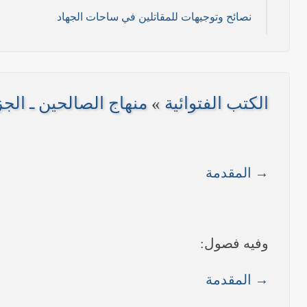
نصائح وتوجيهات للمقاتلين في ساحات الجهاد
11/ تموز/2014م )
2014م)
الكتب الفتوائية
»
منهاج الصالحين ـ الجزء ا
/ 2014 م)
----- تصريح حول الأوضاع الراهنة في العراق (14/06/2014) -----
→ المقدمة
على مناطق واسعة في محافظتي نينوى وصلاح الدين وإعلان
بيان صادر من مكتب سماحة السيد السيستاني -دام ظلّه -
وفيه فصول:
→ المقدمة