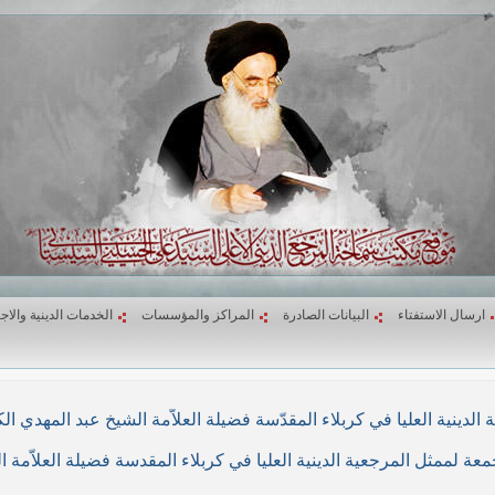
ارسال الاستفتاء
البيانات الصادرة
المراكز والمؤسسات
الخدمات الدينية والاج
لاء المقدّسة فضيلة العلاّمة الشيخ عبد المهدي الكربلائي في (26/ربيع الأول/1439هـ) المواف