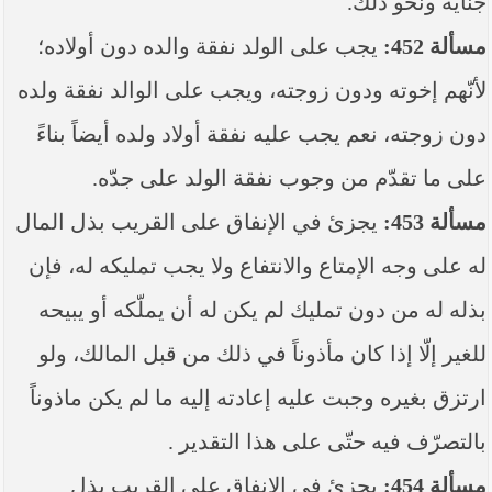
جناية ونحو ذلك.
مسألة 452:
يجب على الولد نفقة والده دون أولاده؛
لأنّهم إخوته ودون زوجته، ويجب على الوالد نفقة ولده
دون زوجته، نعم يجب عليه نفقة أولاد ولده أيضاً بناءً
على ما تقدّم من وجوب نفقة الولد على جدّه.
مسألة 453:
يجزئ في الإنفاق على القريب بذل المال
له على وجه الإمتاع والانتفاع ولا يجب تمليكه له، فإن
بذله له من دون تمليك لم يكن له أن يملّكه أو يبيحه
للغير إلّا إذا كان مأذوناً في ذلك من قبل المالك، ولو
ارتزق بغيره وجبت عليه إعادته إليه ما لم يكن ماذوناً
بالتصرّف فيه حتّى على هذا التقدير .
مسألة 454:
يجزئ في الإنفاق على القريب بذل