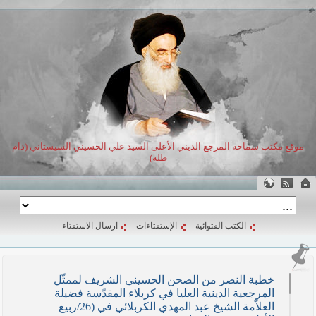
موقع مكتب سماحة المرجع الديني الأعلى السيد علي الحسيني السيستاني (دام
ظله)
الكتب الفتوائية
الإستفتاءات
ارسال الاستفتاء
خطبة النصر من الصحن الحسيني الشريف لممثّل
المرجعية الدينية العليا في كربلاء المقدّسة فضيلة
العلاّمة الشيخ عبد المهدي الكربلائي في (26/ربيع