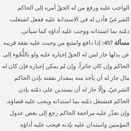
الواجب عليه ورفع من له الحقّ أمره إلى الحاكم
الشرعيّ فأذن له في الاستدانة عليه ففعل اشتغلت
ذمّته بما استدانه ووجب عليه أداؤه كما سيأتي.
مسألة 457:
إذا دافع وامتنع من وجبت عليه نفقة قريبه
عن بذلها جاز لمن له الحقّ إجباره عليه ولو باللُّجُوء إلى
الحاكم وإن كان جائراً، وإن لم يمكن إجباره فإن كان له
مال جاز له أن يأخذ منه بمقدار نفقته بإذن الحاكم
الشرعيّ، وإلّا جاز له أن يستدين على ذمّته بإذن
الحاكم فتشتغل ذمّته بما استدانه ويجب عليه قضاؤه،
وإن تعذّر عليه مراجعة الحاكم رجع إلى بعض عدول
المؤمنين واستدان عليه بإذنه فيجب عليه أداؤه.