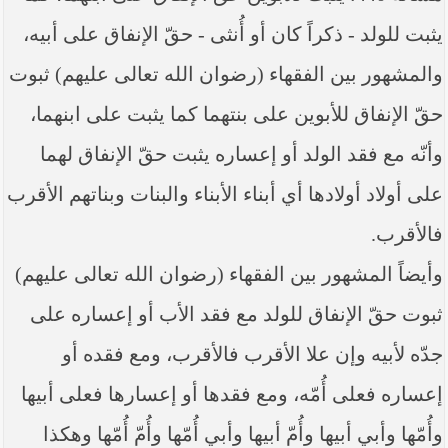
----- تصريح حول الأوضاع الراهنة في العراق
(14/06/2014) -----
يثبت للولد - ذكراً كان أو أُنثى - حقّ الإنفاق على أبيه،
ما ورد في خطبة الجمعة لممثل المرجعية الدينية العليا
والمشهور بين الفقهاء (رضوان الله تعالى عليهم) ثبوت
في كربلاء المقدسة فضيلة العلاّمة الشيخ عبد المهدي
الكربلائي في (14/ شعبان /1435هـ) الموافق ( 13/6/2014م
حقّ الإنفاق للأبوين على بنتهما كما يثبت على ابنهما،
) بعد سيطرة (داعش) على مناطق واسعة في محافظتي
نينوى وصلاح الدين وإعلانها أنها تستهدف بقية
وأنّه مع فقد الولد أو إعساره يثبت حقّ الإنفاق لهما
المحافظات
على أولاد أولادها أي أبناء الأبناء والبنات وبناتهم الأقرب
بيان صادر من مكتب سماحة السيد السيستاني -دام ظلّه
- في النجف الأشرف حول التطورات الأمنية الأخيرة في
فالأقرب.
محافظة نينوى
وأيضاً المشهور بين الفقهاء (رضوان الله تعالى عليهم)
ثبوت حقّ الإنفاق للولد مع فقد الأب أو إعساره على
جدّه لأبيه وإن علا الأقرب فالأقرب، ومع فقده أو
إعساره فعلى أُمّه، ومع فقدها أو إعسارها فعلى أبيها
وأُمّها وأبي أبيها وأُمّ أبيها وأبي أُمّها وأُمّ أُمّها وهكذا