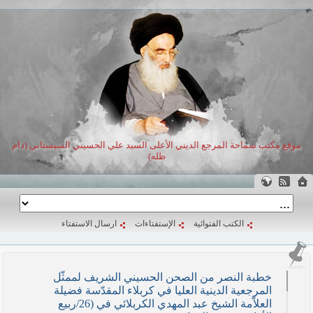
موقع مكتب سماحة المرجع الديني الأعلى السيد علي الحسيني السيستاني (دام
ظله)
الكتب الفتوائية
الإستفتاءات
ارسال الاستفتاء
خطبة النصر من الصحن الحسيني الشريف لممثّل
المرجعية الدينية العليا في كربلاء المقدّسة فضيلة
العلاّمة الشيخ عبد المهدي الكربلائي في (26/ربيع