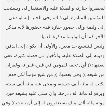
----- تصريح حول الأوضاع الراهنة في العراق
(14/06/2014) -----
ليحضروا جنازته والصلاة عليه والاستغفار له، ويستحب
ما ورد في خطبة الجمعة لممثل المرجعية الدينية العليا
للمؤمنين المبادرة إلى ذلك، وفي الخبر: إنه لو دعي
في كربلاء المقدسة فضيلة العلاّمة الشيخ عبد المهدي
الكربلائي في (14/ شعبان /1435هـ) الموافق ( 13/6/2014م
إلى وليمة وإلى حضور جنازة قدم حضورها لأنه مذكر
) بعد سيطرة (داعش) على مناطق واسعة في محافظتي
نينوى وصلاح الدين وإعلانها أنها تستهدف بقية
للآخر كما أن الوليمة مذكرة للدنيا.
المحافظات
وليس للتشييع حد معين، والأولى أن يكون إلى الدفن،
بيان صادر من مكتب سماحة السيد السيستاني -دام ظلّه
- في النجف الأشرف حول التطورات الأمنية الأخيرة في
ودونه إلى الصلاة عليه، والأخبار في فضله كثيرة، ففي
محافظة نينوى
بعضها: (( أول تحفة للمؤمن في قبره غفرانه وغفران
من شيعه )) وفي بعضها: (( من شيع مؤمناً لكل قدم
يكتب له مائة ألف حسنة، ويمحى عنه مائة ألف سيئة،
ويرفع له مائة ألف درجة، وإن صلى عليه يشيعه حين
موته مائة ألف ملك يستغفرون له إلى أن يبعث )) وفي