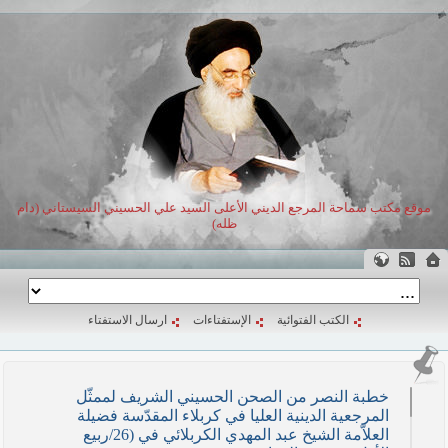
موقع مكتب سماحة المرجع الديني الأعلى السيد علي الحسيني السيستاني (دام
ظله)
الكتب الفتوائية
الإستفتاءات
ارسال الاستفتاء
خطبة النصر من الصحن الحسيني الشريف لممثّل
المرجعية الدينية العليا في كربلاء المقدّسة فضيلة
العلاّمة الشيخ عبد المهدي الكربلائي في (26/ربيع