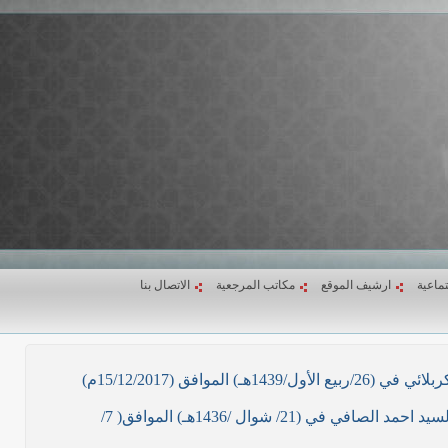
تماعية
ارشيف الموقع
مكاتب المرجعية
الاتصال بنا
ق (15/12/2017م)
نص ما ورد بشأن الأوضاع الراهنة في العراق في خطبة الجمعة لممثل المرجعية الدينية العليا في كربلاء المقدسة فضيلة العلاّمة السيد احمد الصافي في (21/ شوال /1436هـ) الموافق( 7/