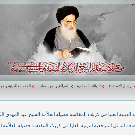
ارسال الاستفتاء
البيانات الصادرة
المراكز والمؤسسات
الخدمات الدينية والاج
لاء المقدّسة فضيلة العلاّمة الشيخ عبد المهدي الكربلائي في (26/ربيع الأول/1439هـ) المواف