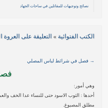
نصائح وتوجيهات للمقاتلين في ساحات الجهاد
11/ تموز/2014م )
2014م)
الكتب الفتوائية
»
التعليقة على العروة ال
/ 2014 م)
----- تصريح حول الأوضاع الراهنة في العراق (14/06/2014) -----
→ فصل في شرائط لباس المصلي
على مناطق واسعة في محافظتي نينوى وصلاح الدين وإعلان
فصل 
بيان صادر من مكتب سماحة السيد السيستاني -دام ظلّه -
وهي أمور:
أحدها : الثوب الاسود حتى للنساء عدا الخف والعم
مطلق المصبوغ.