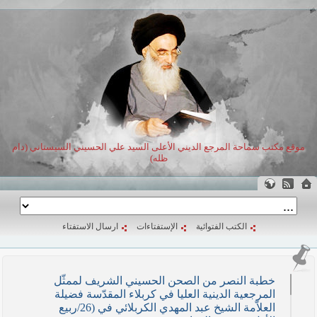
موقع مكتب سماحة المرجع الديني الأعلى السيد علي الحسيني السيستاني (دام
ظله)
الكتب الفتوائية
الإستفتاءات
ارسال الاستفتاء
خطبة النصر من الصحن الحسيني الشريف لممثّل
المرجعية الدينية العليا في كربلاء المقدّسة فضيلة
العلاّمة الشيخ عبد المهدي الكربلائي في (26/ربيع