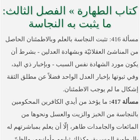
----- تصريح حول الأوضاع الراهنة في العراق
كتاب الطهارة » الفصل الثالث:
(14/06/2014) -----
ما ورد في خطبة الجمعة لممثل المرجعية الدينية العليا
ما يثبت به النجاسة
في كربلاء المقدسة فضيلة العلاّمة الشيخ عبد المهدي
الكربلائي في (14/ شعبان /1435هـ) الموافق ( 13/6/2014م
) بعد سيطرة (داعش) على مناطق واسعة في محافظتي
مسألة 416: تثبت النجاسة بالعلم وبالاطمئنان الحاصل
نينوى وصلاح الدين وإعلانها أنها تستهدف بقية
المحافظات
من المناشئ العقلائيّة وبشهادة العدلين - بشرط أن
بيان صادر من مكتب سماحة السيد السيستاني -دام ظلّه
يكون مورد الشهادة نفس السبب - وبإخبار ذي اليد،
- في النجف الأشرف حول التطورات الأمنية الأخيرة في
محافظة نينوى
وفي ثبوتها بإخبار العدل الواحد فضلاً عن مطلق الثقة
إشكال ما لم‏ يوجب الاطمئنان.
مسألة 417:
ما يؤخذ من أيدي الكافرين المحكومين
بالنجاسة من الخبز والزيت والعسل ونحوها من
المائعات والجامدات طاهر، إلّا أن يعلم بمباشرتهم له
بالرطوبة المسرية، وكذلك ثيابهم وأوانيهم، والظنّ