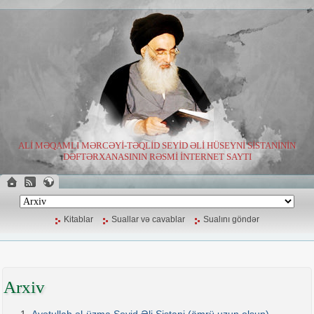
ALİ MƏQAMLI MƏRCƏYİ-TƏQLİD SEYİD ƏLİ HÜSEYNİ SİSTANİNİN
DƏFTƏRXANASININ RƏSMİ İNTERNET SAYTI
Kitablar
Suallar və cavablar
Sualını göndər
Arxiv