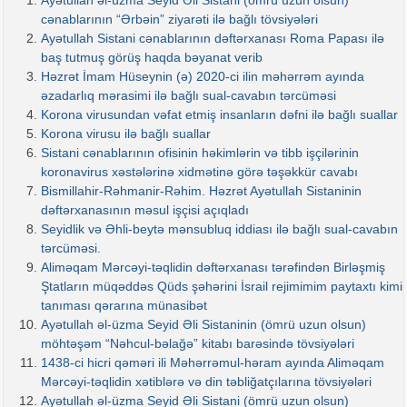
Ayətullah əl-üzma Seyid Əli Sistani (ömrü uzun olsun)
cənablarının “Ərbəin” ziyarəti ilə bağlı tövsiyələri
Ayətullah Sistani cənablarının dəftərxanası Roma Papası ilə
baş tutmuş görüş haqda bəyanat verib
Həzrət İmam Hüseynin (ə) 2020-ci ilin məhərrəm ayında
əzadarlıq mərasimi ilə bağlı sual-cavabın tərcüməsi
Korona virusundan vəfat etmiş insanların dəfni ilə bağlı suallar
Korona virusu ilə bağlı suallar
Sistani cənablarının ofisinin həkimlərin və tibb işçilərinin
koronavirus xəstələrinə xidmətinə görə təşəkkür cavabı
Bismillahir-Rəhmanir-Rəhim. Həzrət Ayətullah Sistaninin
dəftərxanasının məsul işçisi açıqladı
Seyidlik və Əhli-beytə mənsubluq iddiası ilə bağlı sual-cavabın
tərcüməsi.
Aliməqam Mərcəyi-təqlidin dəftərxanası tərəfindən Birləşmiş
Ştatların müqəddəs Qüds şəhərini İsrail rejimimim paytaxtı kimi
tanıması qərarına münasibət
Ayətullah əl-üzma Seyid Əli Sistaninin (ömrü uzun olsun)
möhtəşəm “Nəhcul-bəlağə” kitabı barəsində tövsiyələri
1438-ci hicri qəməri ili Məhərrəmul-həram ayında Aliməqam
Mərcəyi-təqlidin xətiblərə və din təbliğatçılarına tövsiyələri
Ayətullah əl-üzma Seyid Əli Sistani (ömrü uzun olsun)