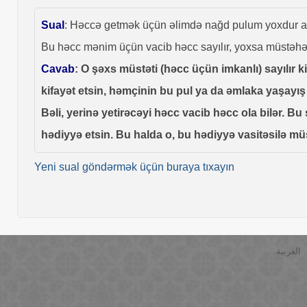
Sual
: Həccə getmək üçün əlimdə nağd pulum yoxdur am
Bu həcc mənim üçün vacib həcc sayılır, yoxsa müstəhə
Cavab
: O şəxs müstəti (həcc üçün imkanlı) sayılır 
kifayət etsin, həmçinin bu pul ya da əmlaka yaşayış 
Bəli, yerinə yetirəcəyi həcc vacib həcc ola bilər. 
hədiyyə etsin. Bu halda o, bu hədiyyə vasitəsilə mü
Yeni sual göndərmək üçün buraya tıxayın
العربية