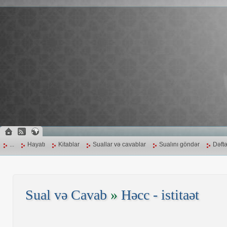
...
Hayatı
Kitablar
Suallar və cavablar
Sualını göndər
Dəftə
Sual və Cavab
»
Həcc - istitaət