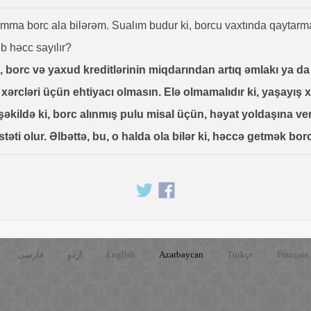
ma borc ala bilərəm. Sualım budur ki, borcu vaxtında qaytarm
b həcc sayılır?
ki, borc və yaxud kreditlərinin miqdarından artıq əmlakı ya
xərcləri üçün ehtiyacı olmasın. Elə olmamalıdır ki, yaşayış 
Bu şəkildə ki, borc alınmış pulu misal üçün, həyat yoldaşına
stəti olur. Əlbəttə, bu, o halda ola bilər ki, həccə getmək 
فارسی
اردو
English
Azərbaycan
Türkçe
Français