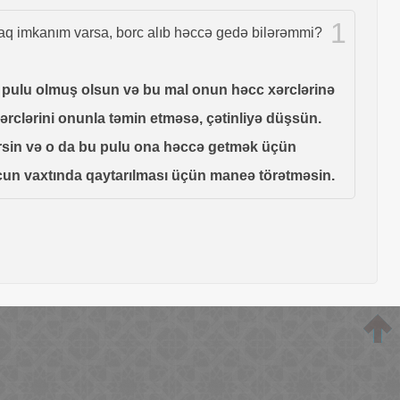
1
aq imkanım varsa, borc alıb həccə gedə bilərəmmi?
 da pulu olmuş olsun və bu mal onun həcc xərclərinə
xərclərini onunla təmin etməsə, çətinliyə düşsün.
 versin və o da bu pulu ona həccə getmək üçün
borcun vaxtında qaytarılması üçün maneə törətməsin.