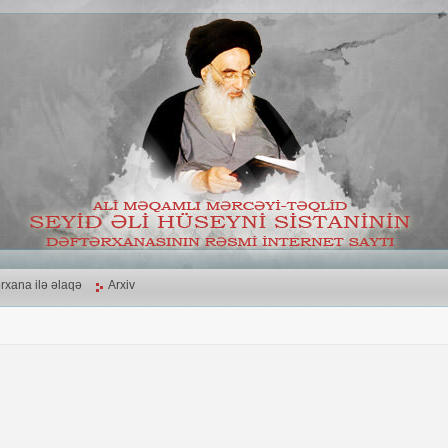
rxana ilə əlaqə
Arxiv