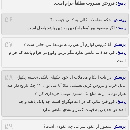
پاسخ
: فروختن مشروب مطلقاً حرام است.
۵۶
پرسش
: حکم معاملات کالی به کالی چیست ؟
پاسخ
: اگر مقصود بیع (معامله) دین به دین باشد باطل است .
۵۷
پرسش
: آیا فروش لوازم آرایش زنانه توسط مرد جایز است ؟
پاسخ
: فی حد ذاته مانعی ندارد مگر ترس وقوع در حرام باشد که حرام
است .
۵۸
پرسش
: در باب احکام معاملات آیا خود چکهای بانکی (دسته چکها)
قابل خرید و فروش کردن هستند . مثلا آیا می توان ۱۲ چک تاریخ دار صد
هزار تومانی رابه مبلغ یک میلیون تومان خریداری کرد ؟
پاسخ
: فروختن مالی که در ذمه دیگران است چه بانک باشد و چه
اشخاص حقیقی به قیمت کمتر و نقدی مانعی ندارد .
۵۹
پرسش
: منظور از عقود شرعی چه عقودی است؟