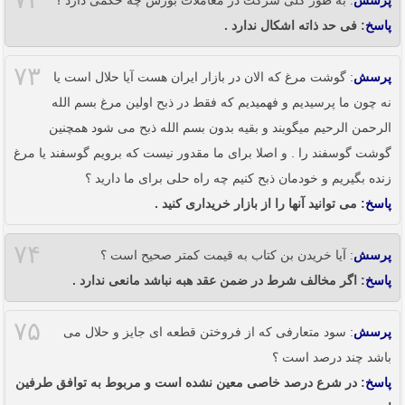
پرسش
: به طور کلی شرکت در معاملات بورس چه حکمی دارد ؟
پاسخ
: فی حد ذاته اشکال ندارد .
۷۳
پرسش
: گوشت مرغ که الان در بازار ایران هست آیا حلال است یا
نه چون ما پرسیدیم و فهمیدیم که فقط در ذبح اولین مرغ بسم الله
الرحمن الرحیم میگویند و بقیه بدون بسم الله ذبح می شود همچنین
گوشت گوسفند را . و اصلا برای ما مقدور نیست که برویم گوسفند یا مرغ
زنده بگیریم و خودمان ذبح کنیم چه راه حلی برای ما دارید ؟
پاسخ
: می توانید آنها را از بازار خریداری کنید .
۷۴
پرسش
: آیا خریدن بن کتاب به قیمت کمتر صحیح است ؟
پاسخ
: اگر مخالف شرط در ضمن عقد هبه نباشد مانعی ندارد .
۷۵
پرسش
: سود متعارفی که از فروختن قطعه ای جایز و حلال می
باشد چند درصد است ؟
پاسخ
: در شرع درصد خاصی معین نشده است و مربوط به توافق طرفین