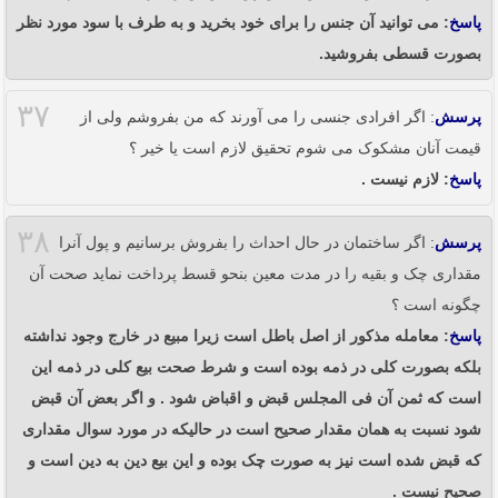
پاسخ
: می توانید آن جنس را برای خود بخرید و به طرف با سود مورد نظر
بصورت قسطی بفروشید.
۳۷
پرسش
: اگر افرادی جنسی را می آورند که من بفروشم ولی از
قیمت آنان مشکوک می شوم تحقیق لازم است یا خیر ؟
پاسخ
: لازم نیست .
۳۸
پرسش
: اگر ساختمان در حال احداث را بفروش برسانیم و پول آنرا
مقداری چک و بقیه را در مدت معین بنحو قسط پرداخت نماید صحت آن
چگونه است ؟
پاسخ
: معامله مذکور از اصل باطل است زیرا مبیع در خارج وجود نداشته
بلکه بصورت کلی در ذمه بوده است و شرط صحت بیع کلی در ذمه این
است که ثمن آن فی المجلس قبض و اقباض شود . و اگر بعض آن قبض
شود نسبت به همان مقدار صحیح است در حالیکه در مورد سوال مقداری
که قبض شده است نیز به صورت چک بوده و این بیع دین به دین است و
صحیح نیست .