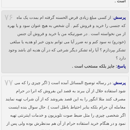
است .
۷۶
پرسش
: از کسی مبلغ زیادی قرض الحسنه گرفته ام بمدت یک ماه
که جنسی را خرید و فروش کنم . آن شخص به هیچ عنوان سود و یا بهره
از من نخواسته است . در صورتیکه من با خرید و فروش آن جنس
(خودرو) نه سود کنم و نه ضرر آیا می توانم بدون خبر او هدیه یا مبلغی
تشکر بپردازم ؟ آیا راه تشکر دیگر شرعی که در آن هدیه ای باشد وجود
دارد ؟
پاسخ
: جایز بلکه مستحب است .
۷۷
پرسش
: در رساله توضیح المسائل آمده است ( اگر چیزی را که می
شود استفاده حلال از آن ببرند به قصد این بفروش که انرا در حرام
مصرف کنند مثلا انگور را به این قصد بفروشد که از آن شراب تهیه نمایند
معامله آن حرام بلکه بنابر احتیاط باطل است ). حال سوال بنده اینست
اگر شخصی چیزی را مثل ضبط صوت تلویزیون و خدمات اینترنتی تهیه
نمود و در هنگام خرید استفاده حرام از آن هم مدنظرش بوده ولی پس از