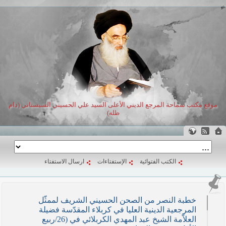
موقع مكتب سماحة المرجع الديني الأعلى السيد علي الحسيني السيستاني (دام
ظله)
الكتب الفتوائية
الإستفتاءات
ارسال الاستفتاء
خطبة النصر من الصحن الحسيني الشريف لممثّل
المرجعية الدينية العليا في كربلاء المقدّسة فضيلة
العلاّمة الشيخ عبد المهدي الكربلائي في (26/ربيع