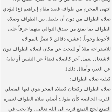
----- تصريح حول الأوضاع الراهنة في العراق
(14/06/2014) -----
انتهى المحرم من طوافه قصد مقام إبراهيم (ع) ليؤدي
ما ورد في خطبة الجمعة لممثل المرجعية الدينية العليا
صلاة الطواف من دون أن يفصل بين الطواف وصلاة
في كربلاء المقدسة فضيلة العلاّمة الشيخ عبد المهدي
الكربلائي في (14/ شعبان /1435هـ) الموافق ( 13/6/2014م
الطواف بما يمنع من صدق التوالي بينهما عرفاً على
) بعد سيطرة (داعش) على مناطق واسعة في محافظتي
نينوى وصلاح الدين وإعلانها أنها تستهدف بقية
الأحوط وجوباً. (عشرة دقائق لا تضرُّ بالموالاة
المحافظات
للاستراحة مثلا أو للبحث عن مكان لصلاة الطواف دون
بيان صادر من مكتب سماحة السيد السيستاني -دام ظلّه
- في النجف الأشرف حول التطورات الأمنية الأخيرة في
محافظة نينوى
الاشتغال بعمل آخر كالصلاة قضاءً عن النفس أو نيابةً
عن الغير، وأمثال ذلك).
كيفية صلاة الطواف:
صلاة الطواف ركعتان كصلاة الفجر ينوي فيها المصلي
القربة الخالصة كأن يقول: أصلي صلاة الطواف لعمرة
التمتع لحج التمتع قربة الى الله تعالى . ولا يجب في