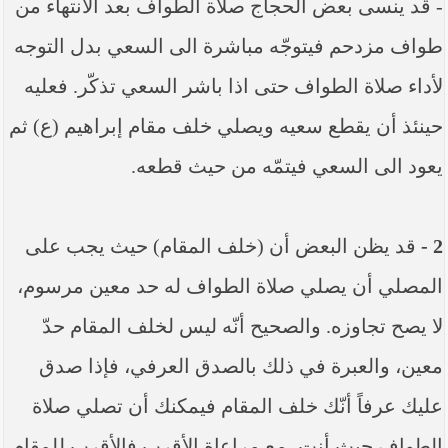
- قد ينسى بعض الحجاج صلاة الطواف بعد الانتهاء من
----- تصريح حول الأوضاع الراهنة في العراق
(14/06/2014) -----
طواف مزدحم فيتوجّه مباشرة الى السعي بدل التوجه
ما ورد في خطبة الجمعة لممثل المرجعية الدينية العليا
في كربلاء المقدسة فضيلة العلاّمة الشيخ عبد المهدي
لأداء صلاة الطواف حتى اذا باشر السعي تذكّر. فعليه
الكربلائي في (14/ شعبان /1435هـ) الموافق ( 13/6/2014م
) بعد سيطرة (داعش) على مناطق واسعة في محافظتي
حينئذ أن يقطع سعيه ويصلي خلف مقام إبراهيم (ع) ثم
نينوى وصلاح الدين وإعلانها أنها تستهدف بقية
المحافظات
يعود الى السعي فيتمّه من حيث قطعه.
بيان صادر من مكتب سماحة السيد السيستاني -دام ظلّه
- في النجف الأشرف حول التطورات الأمنية الأخيرة في
محافظة نينوى
2 -
قد يظن البعض أن (خلف المقام) حيث يجب على
المصلي أن يصلي صلاة الطواف له حد معين مرسوم،
لا يصح تجاوزه. والصحيح أنّه ليس لخلف المقام حدّ
معين، والعبرة في ذلك بالصدق العرفي، فإذا صدق
عليك عرفاً أنّك خلف المقام فيمكنك أن تصلي صلاة
الطواف حيث أنت، مع مراعاة الأقرب فالأقرب للمقام.