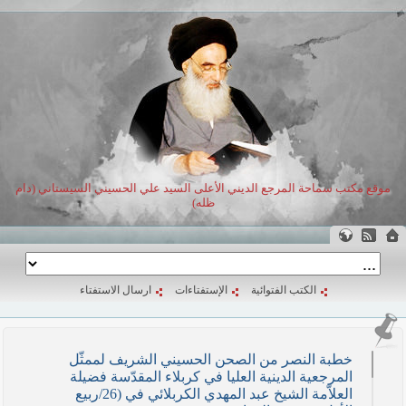
موقع مكتب سماحة المرجع الديني الأعلى السيد علي الحسيني السيستاني (دام
ظله)
الكتب الفتوائية
الإستفتاءات
ارسال الاستفتاء
خطبة النصر من الصحن الحسيني الشريف لممثّل
المرجعية الدينية العليا في كربلاء المقدّسة فضيلة
العلاّمة الشيخ عبد المهدي الكربلائي في (26/ربيع