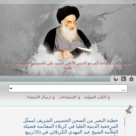
موقع مكتب سماحة المرجع الديني الأعلى السيد علي الحسيني السيستاني (دام
ظله)
الكتب الفتوائية
الإستفتاءات
ارسال الاستفتاء
خطبة النصر من الصحن الحسيني الشريف لممثّل
المرجعية الدينية العليا في كربلاء المقدّسة فضيلة
العلاّمة الشيخ عبد المهدي الكربلائي في (26/ربيع