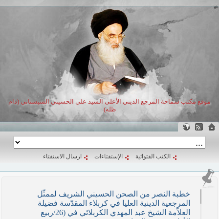
موقع مكتب سماحة المرجع الديني الأعلى السيد علي الحسيني السيستاني (دام
ظله)
الكتب الفتوائية
الإستفتاءات
ارسال الاستفتاء
خطبة النصر من الصحن الحسيني الشريف لممثّل
المرجعية الدينية العليا في كربلاء المقدّسة فضيلة
العلاّمة الشيخ عبد المهدي الكربلائي في (26/ربيع