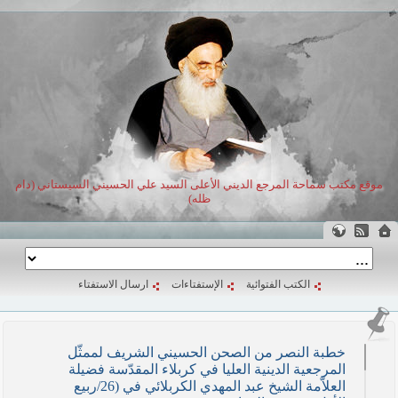
موقع مكتب سماحة المرجع الديني الأعلى السيد علي الحسيني السيستاني (دام
ظله)
الكتب الفتوائية
الإستفتاءات
ارسال الاستفتاء
خطبة النصر من الصحن الحسيني الشريف لممثّل
المرجعية الدينية العليا في كربلاء المقدّسة فضيلة
العلاّمة الشيخ عبد المهدي الكربلائي في (26/ربيع