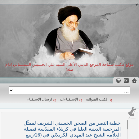
موقع مكتب سماحة المرجع الديني الأعلى السيد علي الحسيني السيستاني (دام
ظله)
الكتب الفتوائية
الإستفتاءات
ارسال الاستفتاء
خطبة النصر من الصحن الحسيني الشريف لممثّل
المرجعية الدينية العليا في كربلاء المقدّسة فضيلة
العلاّمة الشيخ عبد المهدي الكربلائي في (26/ربيع