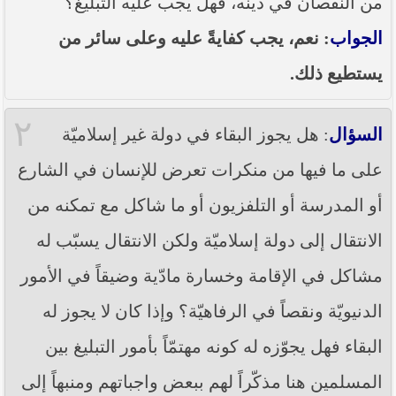
من النقصان في دينه، فهل يجب عليه التبليغ؟
----- تصريح حول الأوضاع الراهنة في العراق
(14/06/2014) -----
الجواب
: نعم، يجب كفايةً عليه وعلى سائر من
ما ورد في خطبة الجمعة لممثل المرجعية الدينية العليا
يستطيع ذلك.
في كربلاء المقدسة فضيلة العلاّمة الشيخ عبد المهدي
الكربلائي في (14/ شعبان /1435هـ) الموافق ( 13/6/2014م
) بعد سيطرة (داعش) على مناطق واسعة في محافظتي
٢
نينوى وصلاح الدين وإعلانها أنها تستهدف بقية
السؤال
: هل يجوز البقاء في دولة غير إسلاميّة
المحافظات
على ما فيها من منكرات تعرض للإنسان في الشارع
بيان صادر من مكتب سماحة السيد السيستاني -دام ظلّه
- في النجف الأشرف حول التطورات الأمنية الأخيرة في
أو المدرسة أو التلفزيون أو ما شاكل مع تمكنه من
محافظة نينوى
الانتقال إلى دولة إسلاميّة ولكن الانتقال يسبّب له
مشاكل في الإقامة وخسارة مادّية وضيقاً في الأمور
الدنيويّة ونقصاً في الرفاهيّة؟ وإذا كان لا يجوز له
البقاء فهل يجوّزه له كونه مهتمّاً بأمور التبليغ بين
المسلمين هنا مذكّراً لهم ببعض واجباتهم ومنبهاً إلى