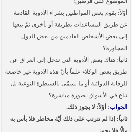
الموضوع على فرضين:
----- تصريح حول الأوضاع الراهنة في العراق
(14/06/2014) -----
أوّلاً: يقوم بعض المواطنين بشراء الأدوية القادمة
ما ورد في خطبة الجمعة لممثل المرجعية الدينية العليا
عن طريق المساعدات بطريقة أو بأخرى ثمّ بيعها
في كربلاء المقدسة فضيلة العلاّمة الشيخ عبد المهدي
الكربلائي في (14/ شعبان /1435هـ) الموافق ( 13/6/2014م
) بعد سيطرة (داعش) على مناطق واسعة في محافظتي
إلى بعض الأشخاص القادمين من بعض الدول
نينوى وصلاح الدين وإعلانها أنها تستهدف بقية
المحافظات
المجاورة؟
بيان صادر من مكتب سماحة السيد السيستاني -دام ظلّه
ثانياً: هناك بعض الأدوية التي تدخل إلى العراق عن
- في النجف الأشرف حول التطورات الأمنية الأخيرة في
محافظة نينوى
طريق بعض الوكلاء علماً بأنّ هذه الأدوية غير خاضعة
للرقابة الدوائية أو ما يسمّى بالسيطرة النوعية بل
تباع في الأسواق بصورة مباشرة؟
الجواب
: أوّلاً: لا يجوز ذلك.
ثانياً: إذا لم تترتب على ذلك أيّة مخاطر فلا بأس به
وإلّا فلا يجوز.