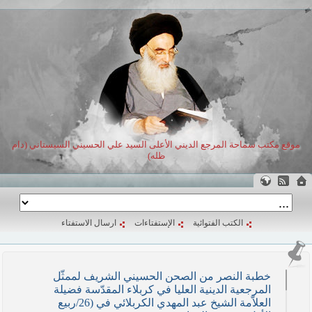
موقع مكتب سماحة المرجع الديني الأعلى السيد علي الحسيني السيستاني (دام
ظله)
الكتب الفتوائية
الإستفتاءات
ارسال الاستفتاء
خطبة النصر من الصحن الحسيني الشريف لممثّل
المرجعية الدينية العليا في كربلاء المقدّسة فضيلة
العلاّمة الشيخ عبد المهدي الكربلائي في (26/ربيع