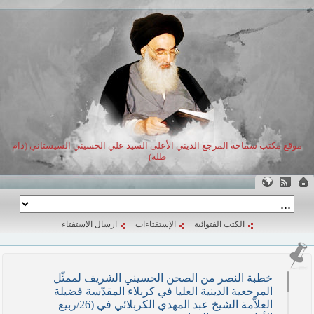
موقع مكتب سماحة المرجع الديني الأعلى السيد علي الحسيني السيستاني (دام
ظله)
الكتب الفتوائية
الإستفتاءات
ارسال الاستفتاء
خطبة النصر من الصحن الحسيني الشريف لممثّل
المرجعية الدينية العليا في كربلاء المقدّسة فضيلة
العلاّمة الشيخ عبد المهدي الكربلائي في (26/ربيع