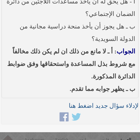
أ - هل يحق له أن يأخذ مساعدات اللاجئين من دائرة
----- تصريح حول الأوضاع الراهنة في العراق
(14/06/2014) -----
الضمان الإجتماعي؟
ما ورد في خطبة الجمعة لممثل المرجعية الدينية العليا
ب ـ هل يجوز أن يأخذ منحة دراسية مجانية من
في كربلاء المقدسة فضيلة العلاّمة الشيخ عبد المهدي
الكربلائي في (14/ شعبان /1435هـ) الموافق ( 13/6/2014م
) بعد سيطرة (داعش) على مناطق واسعة في محافظتي
الدولة السويدية؟
نينوى وصلاح الدين وإعلانها أنها تستهدف بقية
المحافظات
الجواب
: أ ـ لا مانع من ذلك ان لم يكن ذلك مخالفاً
بيان صادر من مكتب سماحة السيد السيستاني -دام ظلّه
مع شروط بذل المساعدة واستحقاقها وفق ضوابط
- في النجف الأشرف حول التطورات الأمنية الأخيرة في
محافظة نينوى
الدائرة المذكورة.
ب ـ يظهر جوابه مما تقدم.
لإدلاء سؤال جديد اضغط هنا
العربية
فارسی
اردو
English
Azərbaycan