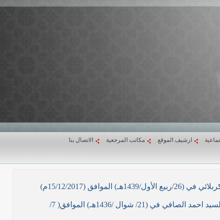
تماعية
ارشيف الموقع
مكاتب المرجعية
الاتصال بنا
ق (15/12/2017م)
نص ما ورد بشأن الأوضاع الراهنة في العراق في خطبة الجمعة لممثل المرجعية الدينية العليا في كربلاء المقدسة فضيلة العلاّمة السيد احمد الصافي في (21/ شوال /1436هـ) الموافق( 7/