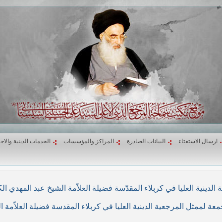
ارسال الاستفتاء
البيانات الصادرة
المراكز والمؤسسات
الخدمات الدينية والاج
لاء المقدّسة فضيلة العلاّمة الشيخ عبد المهدي الكربلائي في (26/ربيع الأول/1439هـ) المواف