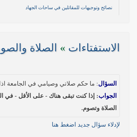
نصائح وتوجيهات للمقاتلين في ساحات الجهاد
11/ تموز/2014م )
2014م)
الاستفتاءات
»
الصلاة والصو
/ 2014 م)
----- تصريح حول الأوضاع الراهنة في العراق (14/06/2014) -----
السؤال
: ما حكم صلاتي وصيامي في الجامعة اذا
على مناطق واسعة في محافظتي نينوى وصلاح الدين وإعلان
الجواب
بيان صادر من مكتب سماحة السيد السيستاني -دام ظلّه -
الصلاة وتصوم.
لإدلاء سؤال جديد اضغط هنا