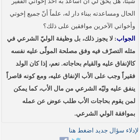
شيئاً، هل يحقّ لي أن أساعد به أحد إخواني الفقير
----- تصريح حول الأوضاع الراهنة في العراق
(14/06/2014) -----
الحال ومساعدته ببناء دار له، علماً أنّ جميع إخوتي
ما ورد في خطبة الجمعة لممثل المرجعية الدينية العليا
وأخواتي الآخرين موافقين على ذلك؟
في كربلاء المقدسة فضيلة العلاّمة الشيخ عبد المهدي
الكربلائي في (14/ شعبان /1435هـ) الموافق ( 13/6/2014م
) بعد سيطرة (داعش) على مناطق واسعة في محافظتي
الجواب
: لا يجوز ذلك، بل وظيفة الوليّ الشرعي في
نينوى وصلاح الدين وإعلانها أنها تستهدف بقية
المحافظات
مثله التصرّف فيه وفق مصلحة المولّى عليه نفسه
بيان صادر من مكتب سماحة السيد السيستاني -دام ظلّه
كالإنفاق عليه والقيام بحاجاته. نعم، إذا كان الولد
- في النجف الأشرف حول التطورات الأمنية الأخيرة في
محافظة نينوى
فقيراً وجب على الأب الإنفاق عليه، ومع كونه قاصراً
ينفق عليه وليّه الشرعي من مال الأب، كما يمكن
لمن يقوم بحاجات الأب طلب عوض عن عمله
بموافقة الولي الشرعي.
لإدلاء سؤال جديد اضغط هنا