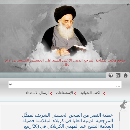
موقع مكتب سماحة المرجع الديني الأعلى السيد علي الحسيني السيستاني (دام
ظله)
الكتب الفتوائية
الإستفتاءات
ارسال الاستفتاء
خطبة النصر من الصحن الحسيني الشريف لممثّل
المرجعية الدينية العليا في كربلاء المقدّسة فضيلة
العلاّمة الشيخ عبد المهدي الكربلائي في (26/ربيع