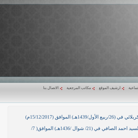
تماعية
ارشيف الموقع
مكاتب المرجعية
الاتصال بنا
ق (15/12/2017م)
نص ما ورد بشأن الأوضاع الراهنة في العراق في خطبة الجمعة لممثل المرجعية الدينية العليا في كربلاء المقدسة فضيلة العلاّمة السيد احمد الصافي في (21/ شوال /1436هـ) الموافق( 7/