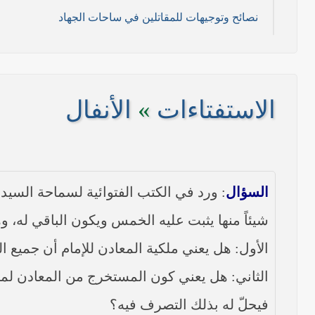
نصائح وتوجيهات للمقاتلين في ساحات الجهاد
11/ تموز/2014م )
2014م)
الاستفتاءات
»
الأنفال
/ 2014 م)
----- تصريح حول الأوضاع الراهنة في العراق (14/06/2014) -----
السؤال
: ورد في الكتب الفتوائية لسماحة السيد 
على مناطق واسعة في محافظتي نينوى وصلاح الدين وإعلان
شيئاً منها يثبت عليه الخمس ويكون الباقي له، وه
بيان صادر من مكتب سماحة السيد السيستاني -دام ظلّه -
الأول: هل يعني ملكية المعادن للإمام أن جميع 
الثاني: هل يعني كون المستخرج من المعادن ل
فيحلّ له بذلك التصرف فيه؟