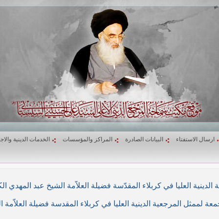
ارسال الاستفتاء
البيانات الصادرة
المراكز والمؤسسات
الخدمات الدينية والاج
لاء المقدّسة فضيلة العلاّمة الشيخ عبد المهدي الكربلائي في (26/ربيع الأول/1439هـ) المواف