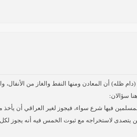
(دام ظله) أن المعادن ومنها النفط والغاز من الأنفال، و
ها أنها تستهدف بقية المحافظات
نا سؤالان:
 في النجف الأشرف حول التطورات الأمنية الأخيرة في محافظة نينوى
المسلمين فيها شرع سواء، فيجوز لغير العراقي أن يأخذ م
من يتصدى لاستخراجه مع ثبوت الخمس فيه أنه يجوز ل