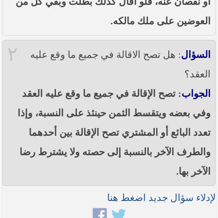
أو نقصان عنه، فلو أقال كذلك بطلت وبقي كلّ من
----- تصريح حول الأوضاع الراهنة في العراق
(14/06/2014) -----
العوضين على ملك مالكه.
ما ورد في خطبة الجمعة لممثل المرجعية الدينية العليا
في كربلاء المقدسة فضيلة العلاّمة الشيخ عبد المهدي
٢
الكربلائي في (14/ شعبان /1435هـ) الموافق ( 13/6/2014م
السؤال
: هل تصح الاقالة في جميع ما وقع عليه
) بعد سيطرة (داعش) على مناطق واسعة في محافظتي
نينوى وصلاح الدين وإعلانها أنها تستهدف بقية
العقد؟
المحافظات
الجواب
: تصح الإقالة في جميع ما وقع عليه العقد
بيان صادر من مكتب سماحة السيد السيستاني -دام ظلّه
- في النجف الأشرف حول التطورات الأمنية الأخيرة في
وفي بعضه ويتقسط الثمن حينئذ على النسبة، وإذا
محافظة نينوى
تعدد البائع أو المشتري تصح الإقالة بين أحدهما
والطرف الآخر بالنسبة إلى حصته ولا يشترط رضا
الآخر بها.
لإدلاء سؤال جديد اضغط هنا