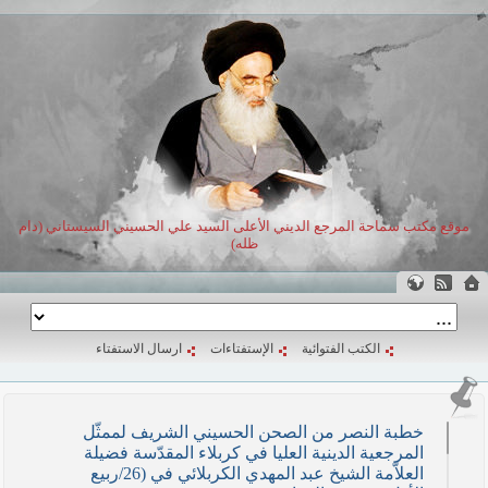
موقع مكتب سماحة المرجع الديني الأعلى السيد علي الحسيني السيستاني (دام
ظله)
الكتب الفتوائية
الإستفتاءات
ارسال الاستفتاء
خطبة النصر من الصحن الحسيني الشريف لممثّل
المرجعية الدينية العليا في كربلاء المقدّسة فضيلة
العلاّمة الشيخ عبد المهدي الكربلائي في (26/ربيع