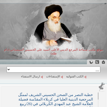
موقع مكتب سماحة المرجع الديني الأعلى السيد علي الحسيني السيستاني (دام
ظله)
الكتب الفتوائية
الإستفتاءات
ارسال الاستفتاء
خطبة النصر من الصحن الحسيني الشريف لممثّل
المرجعية الدينية العليا في كربلاء المقدّسة فضيلة
العلاّمة الشيخ عبد المهدي الكربلائي في (26/ربيع