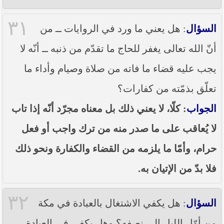
٣١
السؤال
: هل يعني ما ورد في الروايات ــ من
أنّ الله تعالى يغفر للحاج ما تقدّم من ذنبه ــ أنّه لا
يجب عليه قضاء ما فاته من صلاة وصيام وأداء ما
تعلّق بذمّته من كفارات؟
الجواب
: كلّا، لا يعني ذلك بل معناه مجرّد أنّه إذا تاب
لا يُعاقب على ما صدر منه من ترك واجب أو فعل
حرام، وأمّا ما يلزمه من القضاء والكفارة ونحو ذلك
فلا بدّ من الإتيان به.
٣٢
السؤال
: هل يكفي الاشتغال بالعبادة في مكة
من أوّل الليل إلى نصفه؟ وهل يكفي في العبادة