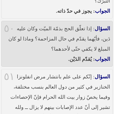
التبرّك؟
الجواب
: يجوز في حدّ ذاته.
٥٠
السؤال
: إذا تعلّق الحج بذمّة الميّت وكان عليه
دَين، فأيّهما يقدّم في حال المزاحمة؟ وماذا لو كان
المبلغ لا يكفي حتّى لأحدهما؟
الجواب
: يُقدّم الدَيْن.
٥١
السؤال
: إنّكم على علم بانتشار مرض انفلونزا
الخنازير في كثير من دول العالم بنسب مختلفة،
وفيما يخصّ زوار بيت الله الحرام فإنّ الإحصاءات
تشير إلى أنّ عدد الإصابات بينهم لا يزال ــ ولله