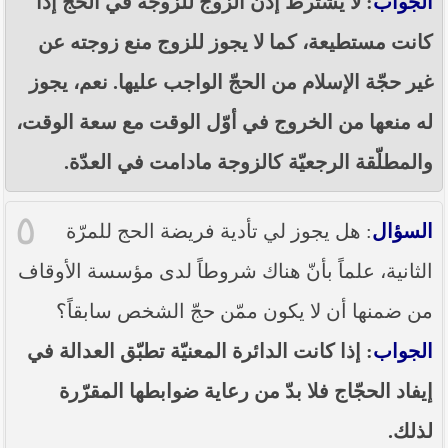
الجواب
: لا يشترط إذن الزوج للزوجة في الحجّ إذا
كانت مستطيعة، كما لا يجوز للزوج منع زوجته عن
غير حجّة الإسلام من الحجّ الواجب عليها. نعم، يجوز
له منعها من الخروج في أوّل الوقت مع سعة الوقت،
والمطلّقة الرجعيّة كالزوجة مادامت في العدّة.
٥
السؤال
: هل يجوز لي تأدية فريضة الحج للمرّة
الثانية، علماً بأنّ هناك شروطاً لدى مؤسسة الأوقاف
من ضمنها أن لا يكون ممّن حجّ الشخص سابقاً؟
الجواب
: إذا كانت الدائرة المعنيّة تطبّق العدالة في
إيفاد الحجّاج فلا بدّ من رعاية ضوابطها المقرّرة
لذلك.