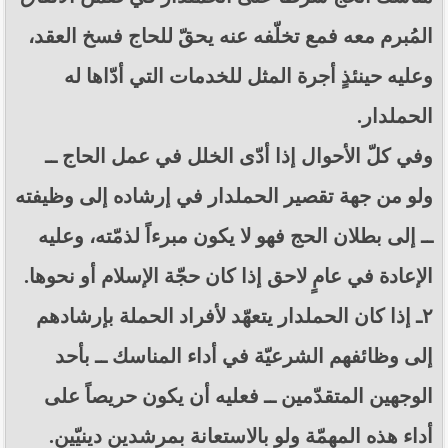
المُبرم معه فمع تخلّفه عنه يحقّ للحاج فسخ العقد،
وعليه حينئذٍ أجرة المثل للخدمات التي أدّاها له
الحملدار.
وفي كلّ الأحوال إذا أدّى الخلل في عمل الحاج ــ
ولو من جهة تقصير الحملدار في إرشاده إلى وظيفته
ــ إلى بطلان الحج فهو لا يكون مبرءاً لذمّته، وعليه
الإعادة في عامٍ لاحق إذا كان حجّة الإسلام أو نحوها.
٢ـ إذا كان الحملدار يتعهّد لأفراد الحملة بإرشادهم
إلى وظائفهم الشرعيّة في أداء المناسك ــ بأحد
الوجهين المتقدّمين ــ فعليه أن يكون حريصاً على
أداء هذه المهمّة ولو بالاستعانة بمرشدين دينيّين.