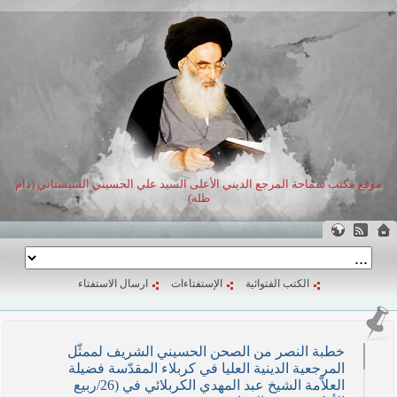
موقع مكتب سماحة المرجع الديني الأعلى السيد علي الحسيني السيستاني (دام
ظله)
الكتب الفتوائية
الإستفتاءات
ارسال الاستفتاء
خطبة النصر من الصحن الحسيني الشريف لممثّل
المرجعية الدينية العليا في كربلاء المقدّسة فضيلة
العلاّمة الشيخ عبد المهدي الكربلائي في (26/ربيع