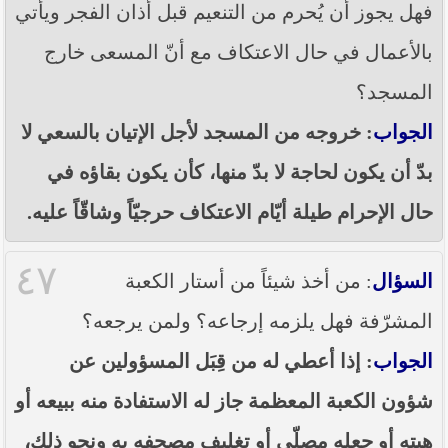
فهل يجوز أن يُحرم من التنعيم قبل أذان الفجر ويأتي
بالأعمال في حال الاعتكاف مع أنّ المسعى خارج
المسجد؟
الجواب
: خروجه من المسجد لأجل الإتيان بالسعي لا
بدّ أن يكون لحاجة لا بدّ منها، كأن يكون بقاؤه في
حال الإحرام طيلة أيّام الاعتكاف حرجيّاً وشاقّاً عليه.
٤٧
السؤال
: من أخذ شيئاً من أستار الكعبة
المشرّفة فهل يلزمه إرجاعه؟ ولمن يرجعه؟
الجواب
: إذا أعطي له من قِبَل المسؤولين عن
شؤون الكعبة المعظمة جاز له الاستفادة منه ببيعه أو
هبته أو جعله مصلّى أو تغليف مصحفه به ونحو ذلك،