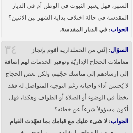
الشهر، فهل يعتبر الثبوت في الوطن أم في الديار
المقدسة في حالة اختلاف بداية الشهر بين الاثنين؟
الجواب
: في الديار المقدسة.
٣٤
السؤال
: إنّني من الحملدارية أقوم بإنجاز
معاملات الحجاج الإداريّة وتوفير الخدمات لهم إضافة
إلى إرشادهم إلى مناسك حجّهم، ولكن بعض الحجاج
لا يُحسن أداء واجباته رغم التوجيه المتواصل له فقد
يخطأ في الوضوء أو الصلاة أو الطواف وهكذا، فهل
أكون مسؤولاً شرعاً عن خطئه؟
الجواب
: لا شىء عليك مع قيامك بما تعهّدتَ القيام
به من توجيه الحجاج وإرشادهم ومساعدتهم في