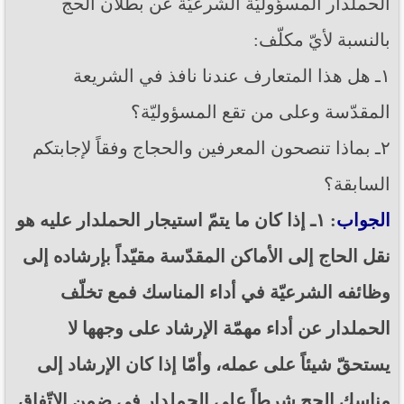
الحملدار المسؤوليّة الشرعيّة عن بطلان الحج
بالنسبة لأيّ مكلّف:
١ـ هل هذا المتعارف عندنا نافذ في الشريعة
المقدّسة وعلى من تقع المسؤوليّة؟
٢ـ بماذا تنصحون المعرفين والحجاج وفقاً لإجابتكم
السابقة؟
الجواب
: ١ـ إذا كان ما يتمّ استيجار الحملدار عليه هو
نقل الحاج إلى الأماكن المقدّسة مقيّداً بإرشاده إلى
وظائفه الشرعيّة في أداء المناسك فمع تخلّف
الحملدار عن أداء مهمّة الإرشاد على وجهها لا
يستحقّ شيئاً على عمله، وأمّا إذا كان الإرشاد إلى
مناسك الحج شرطاً على الحملدار في ضمن الاتّفاق