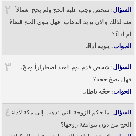
----- تصريح حول الأوضاع الراهنة في العراق
٢
(14/06/2014) -----
السؤال
: شخص وجب عليه الحج ولم يحج إهمالاً
ما ورد في خطبة الجمعة لممثل المرجعية الدينية العليا
منه لذلك والآن يريد الذهاب، فهل ينوي الحج قضاءً
في كربلاء المقدسة فضيلة العلاّمة الشيخ عبد المهدي
الكربلائي في (14/ شعبان /1435هـ) الموافق ( 13/6/2014م
أم أداءً؟
) بعد سيطرة (داعش) على مناطق واسعة في محافظتي
نينوى وصلاح الدين وإعلانها أنها تستهدف بقية
الجواب
: ينويه أداءً.
المحافظات
بيان صادر من مكتب سماحة السيد السيستاني -دام ظلّه
٣
- في النجف الأشرف حول التطورات الأمنية الأخيرة في
السؤال
: شخص قدم يوم العيد اضطراراً وحجّ،
محافظة نينوى
فهل يصحّ حجه؟
الجواب
: حجّه باطل.
٤
السؤال
: ما حكم الزوجة التي تذهب إلى مكة لأداء
الحج من دون موافقة زوجها؟