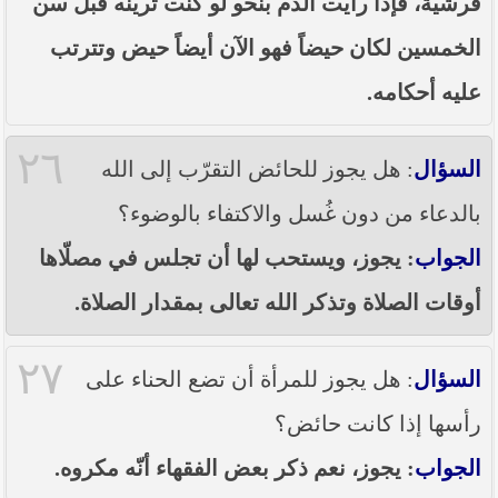
قرشيّة، فإذا رأيت الدم بنحو لو كنت ترينه قبل سن
الخمسين لكان حيضاً فهو الآن أيضاً حيض وتترتب
عليه أحكامه.
٢٦
السؤال
: هل يجوز للحائض التقرّب إلى الله
بالدعاء من دون غُسل والاكتفاء بالوضوء؟
الجواب
: يجوز، ويستحب لها أن تجلس في مصلّاها
أوقات الصلاة وتذكر الله تعالى بمقدار الصلاة.
٢٧
السؤال
: هل يجوز للمرأة أن تضع الحناء على
رأسها إذا كانت حائض؟
الجواب
: يجوز، نعم ذكر بعض الفقهاء أنّه مكروه.