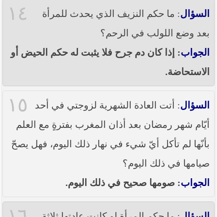
١٤
السؤال
: ما حكم النزيف الذي يحدث للمرأة
بعد وضع اللولب في الرحم؟
الجواب
: إذا كان دم جرح فلا يثبت له حكم الحيض أو
الاستحاضة.
١٥
السؤال
: أتت العادة الشهرية لزوجتي في أحد
أيّام شهر رمضان بعد أذان المغرب بفترةٍ مع العلم
بأنّها لم تأكل أيّ شيء في نهار ذلك اليوم، فهل يصحّ
صيامها في ذلك اليوم؟
الجواب
: صومها صحيح في ذلك اليوم.
١٦
السؤال
: ما حكم المرأة لو كانت عادتها ثلاثة