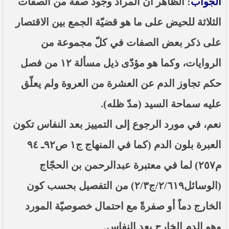
الجواب
: الظاهر أنّ المراد وجود صفة من الصفات
----- تصريح حول الأوضاع الراهنة في العراق
(14/06/2014) -----
الثلاثة للحيض على ما هو قضيّة الجمع بين الاقتصار
ما ورد في خطبة الجمعة لممثل المرجعية الدينية العليا
على ذكر بعض الصفات في كلّ مجموعة من
في كربلاء المقدسة فضيلة العلاّمة الشيخ عبد المهدي
الكربلائي في (14/ شعبان /1435هـ) الموافق ( 13/6/2014م
) بعد سيطرة (داعش) على مناطق واسعة في محافظتي
الروايات، وكما هو مؤدّى ذيل مسألة ١٢ من فصل
نينوى وصلاح الدين وإعلانها أنها تستهدف بقية
المحافظات
حكم تجاوز الدم عن العشرة من العروة ولم يعلّق
بيان صادر من مكتب سماحة السيد السيستاني -دام ظلّه
عليه سماحة السيد (مدّ ظله).
- في النجف الأشرف حول التطورات الأمنية الأخيرة في
محافظة نينوى
نعم، في مورد الرجوع إلى التمييز بعد النفاس تكون
العبرة بلون الدم (كما في المنهاج ج١ ص٩٢ـ ٩٤
م٢٥٧) لما في معتبرة عبدالرحمن بن الحجّاج
(الوسائل٢/٦١٩/ج٢/٣) من التفصيل بحسب كون
الخارج دماً أو صفرةً مع احتمال خصوصيّة المورد
وهو الدم الخارج بعد النفاس.