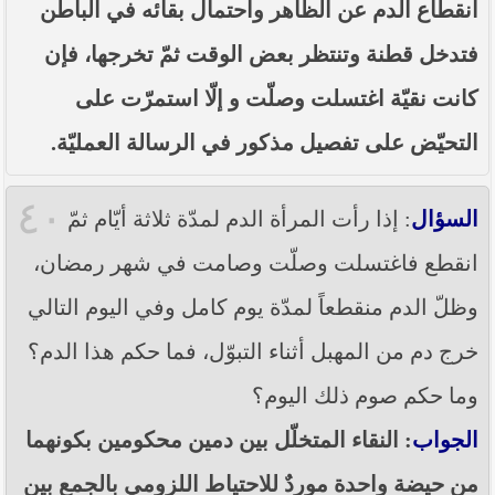
انقطاع الدم عن الظاهر واحتمال بقائه في الباطن
فتدخل قطنة وتنتظر بعض الوقت ثمّ تخرجها، فإن
كانت نقيّة اغتسلت وصلّت و إلّا استمرّت على
التحيّض على تفصيل مذكور في الرسالة العمليّة.
٤٠
السؤال
: إذا رأت المرأة الدم لمدّة ثلاثة أيّام ثمّ
انقطع فاغتسلت وصلّت وصامت في شهر رمضان،
وظلّ الدم منقطعاً لمدّة يوم كامل وفي اليوم التالي
خرج دم من المهبل أثناء التبوّل، فما حكم هذا الدم؟
وما حكم صوم ذلك اليوم؟
الجواب
: النقاء المتخلّل بين دمين محكومين بكونهما
من حيضة واحدة موردٌ للاحتياط اللزومي بالجمع بين