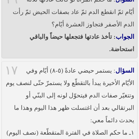
أيّام ثمّ انقطع الدم ثمّ عاد بصفات الحيض ثمّ رأت
الدم الأصفر فتجاوز العشرة أيّام؟
الجواب
: تأخذ عادتها فتجعلها حيضاً والباقي
استحاضة.
١٧
السؤال
: يستمر حيضي عادةً (٥-٨) أيّام وفي
الأيّام الأخيرة يبدأ بالتقطّع ولا يستمرّ حتّى لنصف يوم
وتتغيّر صفات الدم فيتحوّل لونه إلى البنّي أو
البرتقالي بعد أن اغتسلت ظهر هذا اليوم وهذا ما
يحدث دائماً معي:
١ـ ما حكم الصلاة في الفترة المتقطّعة (نصف اليوم)