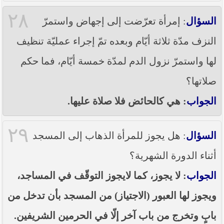
٢٨
السؤال
: إمرأة تعرّضت إلى إجهاض واستمرّ
النزف مدّة ثلاثة أيّام وبعده تمّ إجراء عمليّة تنظيف
لها واستمرّ نزول الدم لمدّة خمسة أيّام، فما حكم
صلاتها؟
الجواب
: هي كالحائض فلا صلاة عليها.
٢٩
السؤال
: هل يجوز للمرأة الذهاب إلى المسجد
أثناء الدورة الشهرية؟
الجواب
: لا يجوز، كما لايجوز التوقّف في المساجد،
ويجوز لها العبور (الاجتياز) من المسجد بأن تدخل من
بابٍ وتخرج من باب آخر إلّا في الحرمين الشريفين.