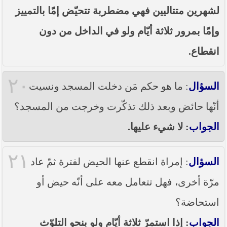
لشهرين متتاليين فهي مضطربة تتحيّض إمّا بالتمييز
وإمّا بمرور ثلاثة أيّام ولو في الداخل من دون
انقطاع.
٢٠
السؤال
: ما هو حكم مَن دخلت المسجد ونسيت
أنّها حائض وبعد ذلك تذكّرت وخرجت من المسجد؟
الجواب
: لا شيء عليها.
٢١
السؤال
: إمراة انقطع عنها الحيض لفترة ثمّ عاد
مرّة أخرى، فهل تتعامل معه على أنّه حيض أو
استحاضة؟
الجواب
: إذا استمرّ ثلاثة أيّام ولو بنحو التلوّث