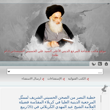
موقع مكتب سماحة المرجع الديني الأعلى السيد علي الحسيني السيستاني (دام
ظله)
الكتب الفتوائية
الإستفتاءات
ارسال الاستفتاء
خطبة النصر من الصحن الحسيني الشريف لممثّل
المرجعية الدينية العليا في كربلاء المقدّسة فضيلة
العلاّمة الشيخ عبد المهدي الكربلائي في (26/ربيع