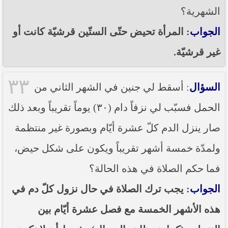
الشهرية؟
الجواب
: المرأة تحيض حتّى الستّين قرشيّة كانت أو
غير قرشيّة.
٣٣
السؤال
: أسقط لي جنين في الشهر الثاني من
الحمل فسبّب لي نزفاً دام (٣٠) يوماً تقريباً وبعد ذلك
صار ينزل الدم كلّ عشرة أيّام وبصورة غير منتظمة
ولمدّة خمسة أشهر تقريباً ويكون على شكل حيض،
فما حكم الصلاة في هذه الحالة؟
الجواب
: يجب ترك الصلاة في حال نزول كلّ دم في
هذه الأشهر الخمسة مع فصل عشرة أيّام بين