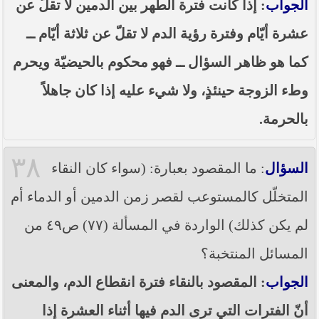
الجواب
: إذا كانت فترة الطهر بين الدمين لا تقلّ عن
عشرة أيّام وفترة رؤية الدم لا تقلّ عن ثلاثة أيّام ــ
كما هو ظاهر السؤال ــ فهو محكوم بالحيضيّة ويحرم
وطء الزوجة حينئذٍ، ولا شيء عليه إذا كان جاهلاً
بالحرمة.
٣٨
السؤال
: ما المقصود بعبارة: (سواء كان النقاء
المتخلّل كالمستوعب لقصر زمن الدمين أو الدماء أم
لم يكن كذلك) الواردة في المسألة (٧٧) ص٤٩ من
المسائل المنتخبة؟
الجواب
: المقصود بالنقاء فترة انقطاع الدم، والمعنى
أنّ الفترات التي ترى الدم فيها أثناء العشرة إذا