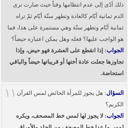
ذلك أدّى إلى عدم انتظامها وقتاً حيث صارت ترى
الدم ثمانية أيّام كالعادة وتطهر ستّة أيّام ثمّ تراه
ثمانية أيّام وتطهر ستّة وهي مستمرة على هذا، فما
هو الواجب عليها؟ فعله وهل يمكن اعتباره حيضاً؟
الجواب
: إذا انقطع على العشرة فهو حيض، وإذا
تجاوزها جعلت عادة أختها أو قريباتها حيضاً والباقي
استحاضة.
١١
السؤال
: هل يجوز للمرأة الحائض لمس القرآن
الكريم؟
الجواب
: لا يجوز لها لمس خط المصحف، ويكره
لمس ما عدا خط المصحف من الجلد والأوراق