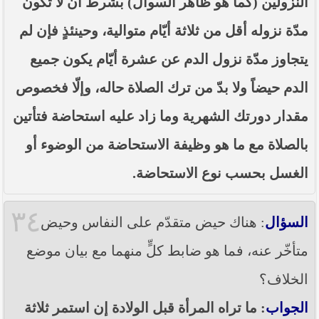
النزولين (كما هو ظاهر السوال) بشرط أن لا تكون
مدّة نزوله أقل من ثلاثة أيّام متوالية، وحينئذٍ فإن لم
يتجاوز مدّة نزول الدم عن عشرة أيّام يكون جميع
الدم حيضاً ولا بدّ من ترك الصلاة حاله، وإلّا فخصوص
مقدار دورتك الشهرية وما زاد عليه استحاضة فتأتين
بالصلاة مع ما هو وظيفة الاستحاضة من الوضوء أو
الغسل بحسب نوع الاستحاضة.
٣٤
السؤال
: هناك حيض متقدّم على النفاس وحيض
متأخّر عنه، فما هو ضابط كلٍّ منهما مع بيان موضع
الخلاف؟
الجواب
: ما تراه المرأة قبل الولادة إن استمر ثلاثة