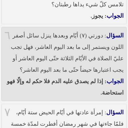
تلامس كلّ شيء يداها رطبتان؟
الجواب
: يجوز.
٦
السؤال
: دورتي (٧) أيّام وبعدها ينزل سائل أصفر
اللون ويستمر إلى ما بعد اليوم العاشر، فهل تجب
عليّ الصلاة في الأيّام الثلاثة حتّى اليوم العاشر أو
يجب اعتبارها حيضاً حتّى ما بعد اليوم العاشر؟
الجواب
: إذا لم يصدق عليه الدم فلا حكم له وإلّا فهو
استحاضة.
٧
السؤال
: إمرأة عادتها في أيّام الحيض ستة أيّام،
فلمّا جاءتها في شهر رمضان أفطرت لمدّة خمسة