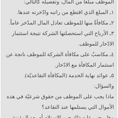
الموظف مبلغاً من المال، وتفصيله كالتالي:
١ـ المبلغ الذي اقتطع من راتبه وادّخرته عندها.
٢ـ مكافأةٌ منها للموظف تعادل المال المدّخر عاماً.
٣ـ الأرباح التي استحصلتها الشركة نتيجة استثمار
الادّخار للموظف.
٤ـ مكاسبٌ على مكافأة الشركة للموظف ناتجة عن
استثمار المكافأة مع الادّخار.
٥ـ عوائد نهاية الخدمة (المكافأة التقاعديّة).
والسؤال:
ماذا يجب على الموظف من حقوق شرعيّة في هذه
الأموال التي يستلمها عند التقاعد؟
وهل يجب عليه ذلك حين الاستلام أم بعد المؤونة