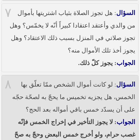
٧
السؤال
: هل تجوز الصلاة بثياب اشتريتها بأموال
من والدي وأعتقد اعتقادا كبيراً أنّه لا يخمّس؟ وهل
تجوز صلاتي في المنزل بسبب ذلك الاعتقاد؟ وهل
يجوز أخذ تلك الأموال منه؟
الجواب
: يجوز كلّ ذلك.
٨
السؤال
: لو كانت أموال الشخص ممّا تعلّق بها
الخمس، هل يجزيه تخميس ما يحجّ به لصحّة حجّه
على أن يسدّد خمس باقي أمواله بعد الحج؟
الجواب
: لا يجوز التأخير في إخراج الخمس فإنّه
غصب حرام، ولو أخرج خمس البعض وحجّ به صحّ