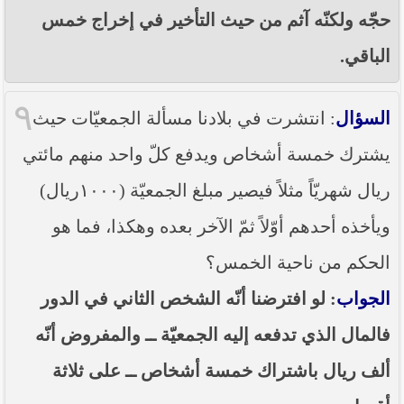
حجّه ولكنّه آثم من حيث التأخير في إخراج خمس
الباقي.
٩
السؤال
: انتشرت في بلادنا مسألة الجمعيّات حيث
يشترك خمسة أشخاص ويدفع كلّ واحد منهم مائتي
ريال شهريّاً مثلاً فيصير مبلغ الجمعيّة (١٠٠٠ريال)
ويأخذه أحدهم أوّلاً ثمّ الآخر بعده وهكذا، فما هو
الحكم من ناحية الخمس؟
الجواب
: لو افترضنا أنّه الشخص الثاني في الدور
فالمال الذي تدفعه إليه الجمعيّة ــ والمفروض أنّه
ألف ريال باشتراك خمسة أشخاص ــ على ثلاثة