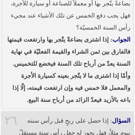
بضاعةً يتّجر بها أو معملاً للصناعة أو سيارة للأجرة،
فهل يجب دفع الخمس عن تلك الأشياء عند مجيء
رأس السنة الخمسيّة؟
الجواب
: إذا اشترى بضاعةً يتّجر بها وارتفعت قيمتها
فالفارق بين ثمن الشراء والقيمة الفعليّة في نهاية
السنة يعدّ من أرباح تلك السنة فيخضع للتخميس.
وأمّا إذا اشترى ما لا يتّجر بعينه كسيارة الأجرة
والمعمل فلا خمس فيه وإن ارتفعت قيمته، إلّا إذا
باعه بالأزيد فيعدّ الزائد من أرباح سنة البيع.
٢٦
السؤال
: إذا حصل على ربحٍ قبل رأس سنته
بيومٍ مثلاً، فهل يجوز له جعل رأس سنة مستقلّ