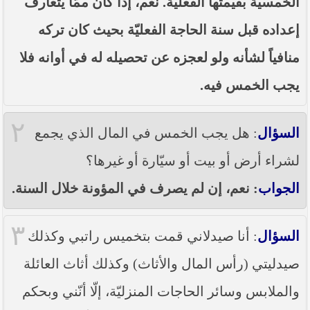
الخمسيّة بقيمتها الفعليّة. نعم، إذا كان ممّا يتعارف
----- تصريح حول الأوضاع الراهنة في العراق
(14/06/2014) -----
إعداده قبل سنة الحاجة الفعليّة بحيث كان تركه
ما ورد في خطبة الجمعة لممثل المرجعية الدينية العليا
منافياً لشأنه ولو لعجزه عن تحصيله له في أوانه فلا
في كربلاء المقدسة فضيلة العلاّمة الشيخ عبد المهدي
الكربلائي في (14/ شعبان /1435هـ) الموافق ( 13/6/2014م
) بعد سيطرة (داعش) على مناطق واسعة في محافظتي
يجب الخمس فيه.
نينوى وصلاح الدين وإعلانها أنها تستهدف بقية
المحافظات
٢
السؤال
: هل يجب الخمس في المال الذي يجمع
بيان صادر من مكتب سماحة السيد السيستاني -دام ظلّه
- في النجف الأشرف حول التطورات الأمنية الأخيرة في
لشراء أرض أو بيت أو سيّارة أو غيرها؟
محافظة نينوى
الجواب
: نعم، إن لم يصرف في المؤونة خلال السنة.
٣
السؤال
: أنا صيدلاني قمت بتخميس راتبي وكذلك
صيدليتي (رأس المال والأثاث) وكذلك أثاث العائلة
والملابس وسائر الحاجات المنزليّة، إلّا أنّني وبحكم