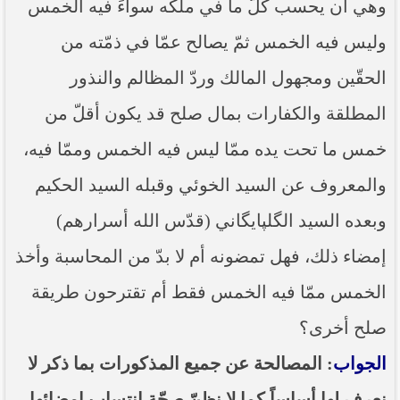
وهي أن يحسب كلّ ما في ملكه سواءً فيه الخمس
وليس فيه الخمس ثمّ يصالح عمّا في ذمّته من
الحقّين ومجهول المالك وردّ المظالم والنذور
المطلقة والكفارات بمال صلح قد يكون أقلّ من
خمس ما تحت يده ممّا ليس فيه الخمس وممّا فيه،
والمعروف عن السيد الخوئي وقبله السيد الحكيم
وبعده السيد الگلپايگاني (قدّس الله أسرارهم)
إمضاء ذلك، فهل تمضونه أم لا بدّ من المحاسبة وأخذ
الخمس ممّا فيه الخمس فقط أم تقترحون طريقة
صلح أخرى؟
الجواب
: المصالحة عن جميع المذكورات بما ذكر لا
نعرف لها أساساً كما لا نظنّ صحّة انتساب إمضائها