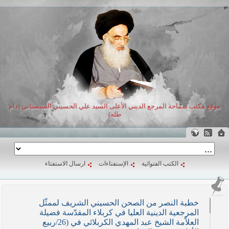
موقع مكتب سماحة المرجع الديني الأعلى السيد علي الحسيني السيستاني (دام
ظله)
الكتب الفتوائية
الإستفتاءات
ارسال الاستفتاء
خطبة النصر من الصحن الحسيني الشريف لممثّل
المرجعية الدينية العليا في كربلاء المقدّسة فضيلة
العلاّمة الشيخ عبد المهدي الكربلائي في (26/ربيع