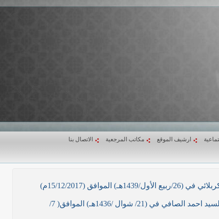
تماعية
ارشيف الموقع
مكاتب المرجعية
الاتصال بنا
ق (15/12/2017م)
نص ما ورد بشأن الأوضاع الراهنة في العراق في خطبة الجمعة لممثل المرجعية الدينية العليا في كربلاء المقدسة فضيلة العلاّمة السيد احمد الصافي في (21/ شوال /1436هـ) الموافق( 7/