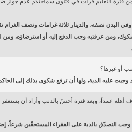
من فترة التعليم قرأت في فتاوى سماحتكم عدم جواز ض
وفي البدن نصفه، والدينار ثلاثة غرامات ونصف الغرام تق
شكوك، ومن عرفتيه وجب الدفع إليه أو استرضاؤه، ومن ل
ب أو غيرها؟
داد وجبت عليه الدية، ولها أن ترفع شكوى بذلك إلى الحا
 أهله عمداً، وبعد فترة أحسّ بالذنب وأراد أن يستغفر ا
جب التصدّق بالدية على الفقراء المستحقّين شرعاً، إضا