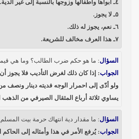
٤ـ أبواها وأطفالها وزوجها بالنسبة إلى غير الدية.
٥ـ لا يجوز.
٦ـ نعم، يجوز له ذلك.
٧ـ هذا العرف مخالف للشريعة.
السؤال
: ما هو حكم ضرب الطالب؟ وما هي قيمة ا
الجواب
: إذا كان ذلك لغرض التأديب فلا يجوز أن 
ولو أدّى إلى احمرار الوجه فديته دينار ونصف من ا
يساوي ثلاثة أرباع المثقال الصيرفي من الذهب
السؤال
: ما مقدار دية انتهاك حرمة بيت المسلم 
الجواب
: يُرفع الأمر في هذا وأمثاله إلى الحا