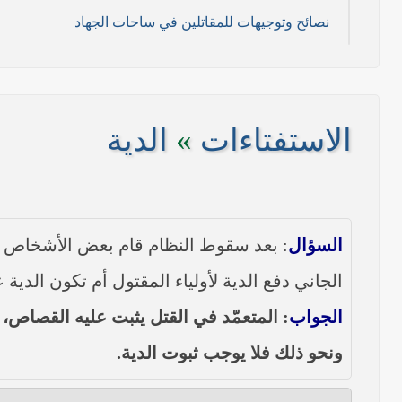
نصائح وتوجيهات للمقاتلين في ساحات الجهاد
11/ تموز/2014م )
2014م)
الاستفتاءات
»
الدية
/ 2014 م)
----- تصريح حول الأوضاع الراهنة في العراق (14/06/2014) -----
السؤال
: بعد سقوط النظام قام بعض الأشخاص الذ
على مناطق واسعة في محافظتي نينوى وصلاح الدين وإعلان
الجاني دفع الدية لأولياء المقتول أم تكون الدية
بيان صادر من مكتب سماحة السيد السيستاني -دام ظلّه -
الجواب
: المتعمّد في القتل يثبت عليه القصاص، فإ
ونحو ذلك فلا يوجب ثبوت الدية.