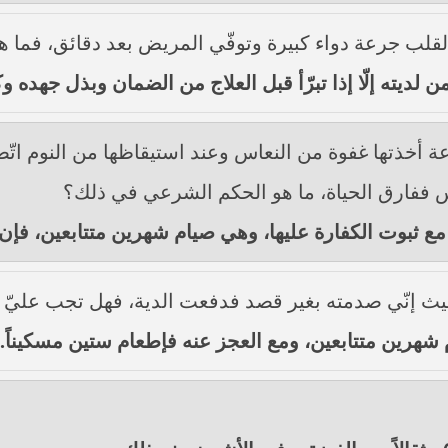
لقلب جرعة دواء كبيرة وتوفّي المريض بعد دقائق، فما 
ن لديته إلّا إذا تبرّأ قبل العلاج من الضمان وبذل جهده وك
عة أخذتها غفوة من النعاس وعند استيقاظها من النوم ات
س ففارق الحياة، ما هو الحكم الشرعي في ذلك؟
لة مع ثبوت الكفارة عليها، وهي صيام شهرين متتابعين، فإ
ث إنّي صدمته بغير قصد فدفعت الدية، فهل تجب عليّ ا
م شهرين متتابعين، ومع العجز عنه فإطعام ستين مسكيناً.