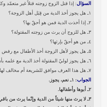
السؤال
: إذا قتل الزوج زوجته قتلاً غير متعمّد و
١ـ هل يجوز أخذ الدية من قِبَل أهل الزوجة؟
٢ـ إذا أخذت الدية فمن هو أحقّ بها؟
٣ـ هل للزوج أن يرث من زوجته المقتولة؟
٤ـ من هو أحقّ بإرثها؟
٥ـ هل يجوز لأهل الزوجة أخذ الأطفال مع رفض الأب؟
٦ـ هل يجوز لوليّ المقتولة أخذ الدية مع علمه بأنّ الدية سوف تقسّم على أفراد عشيرته حسب العرف الجاري عند العشيرة؟
٧ـ هل هذا العرف موافق للشريعة أم مخالف لها؟
الجواب
: ١ـ نعم، يجوز.
٢ـ أبوها وأطفالها.
٣ـ لا يرث منها شيئاً من الدية وإنّما يرث من باقي التركة.