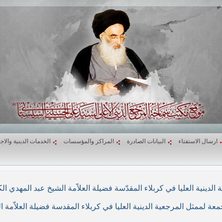
ارسال الاستفتاء
البيانات الصادرة
المراكز والمؤسسات
الخدمات الدينية والاج
لاء المقدّسة فضيلة العلاّمة الشيخ عبد المهدي الكربلائي في (26/ربيع الأول/1439هـ) المواف