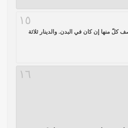
١٥
 كلّ منها إن كان في البدن. والدينار ثلاثة
١٦