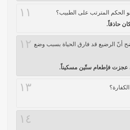
١١
هو الحكم المترتب على الطبيب؟
ان حاذقاً.
١٢
ّضح أنّ الرضيع قد فارق الحياة بسبب وضع
ن عجزت فإطعام ستّين مسكيناً.
١٣
لكفارة؟
١٤