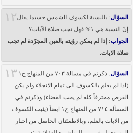
١٢
السؤال
: بالنسبة لكسوف الشمس حسبما يقال
إنّ النسبة هي ١% فهل تجب صلاة الآيات؟
الجواب
: إذا لم يمكن رؤيته بالعين المجرّدة لم تجب
صلاة الايات.
١٣
السؤال
: ذكرتم في مسالة ٧٠٣ من المنهاج ج١
(اذا لم يعلم بالكسوف الى تمام الانجلاء ولم يكن
القرص محترقاً كله لم يجب القضاء) وذكرتم في
المسألة ٧١٤ من المنهاج ج١ ايضاً (يثبت الكسوف
من الايات بالعلم، وبالاطمئنان الحاصل من اخبار
الرصدي او غير من المناشيء العقلائية..):