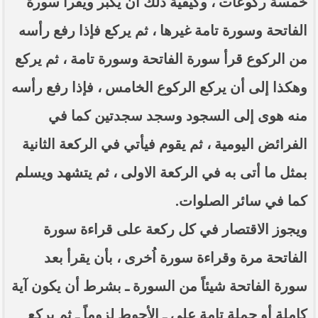
خمسة ركوعات ، وكيفية ذلك أن يكبّر ويقرأ سورة
----- تصريح حول الأوضاع الراهنة في العراق
(14/06/2014) -----
الفاتحة وسورة تامة غيرها ، ثم يركع فإذا رفع رأسه
ما ورد في خطبة الجمعة لممثل المرجعية الدينية العليا
من الركوع قرأ سورة الفاتحة وسورة تامة ، ثم يركع
في كربلاء المقدسة فضيلة العلاّمة الشيخ عبد المهدي
الكربلائي في (14/ شعبان /1435هـ) الموافق ( 13/6/2014م
) بعد سيطرة (داعش) على مناطق واسعة في محافظتي
وهكذا إلى أن يركع الركوع الخامس ، فإذا رفع رأسه
نينوى وصلاح الدين وإعلانها أنها تستهدف بقية
المحافظات
منه هوى إلى السجود وسجد سجدتين كما في
بيان صادر من مكتب سماحة السيد السيستاني -دام ظلّه
الفرائض اليومية ، ثم يقوم فيأتي في الركعة الثانية
- في النجف الأشرف حول التطورات الأمنية الأخيرة في
محافظة نينوى
بمثل ما أتى به في الركعة الاولى ، ثم يتشهد ويسلم
كما في سائر الصلوات.
ويجوز الاقتصار في كل ركعة على قراءة سورة
الفاتحة مرة وقراءة سورة اُخرى ، بأن يقرأ بعد
سورة الفاتحة شيئاً من السورة ـ بشرط أن يكون آية
كاملة أو جملة تامة على ـ الأحوط لزوماً ـ ثم يركع