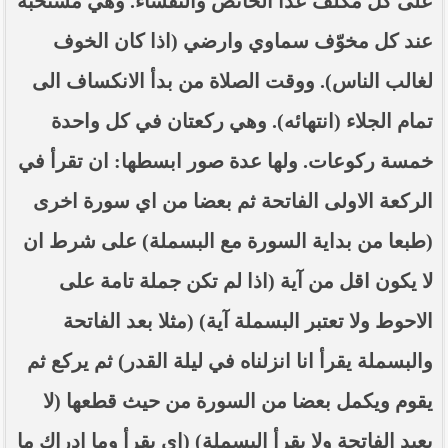
على كل مكلف عدا الحائض والنفساء. وهي مستحبة
عند كل مخوّف سماوي وارضي (اذا كان الخوف
لغالب الناس). ووقت الصلاة من بدأ الانكساف الى
تمام الجلاء (انتهائه). وهي ركعتان في كل واحدة
خمسة ركوعات. ولها عدة صور ابسطها: ان تقرأ في
الركعة الاولى الفاتحة ثم بعضا من اي سورة اخرى
(طبعا من بداية السورة مع البسملة) على شرط ان
لا يكون اقل من آية (اذا لم تكن جملة تامة على
الاحوط ولا تعتبر البسملة آية) (مثلا بعد الفاتحة
والبسملة يقرأ انا انزلناه في ليلة القدر) ثم يركع ثم
يقوم ويكمل بعضا من السورة من حيث قطعها (لا
يعيد الفاتحة ولا يقرأ البسملة) (اي يقرأ وما ادراك ما