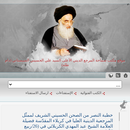
موقع مكتب سماحة المرجع الديني الأعلى السيد علي الحسيني السيستاني (دام
ظله)
الكتب الفتوائية
الإستفتاءات
ارسال الاستفتاء
خطبة النصر من الصحن الحسيني الشريف لممثّل
المرجعية الدينية العليا في كربلاء المقدّسة فضيلة
العلاّمة الشيخ عبد المهدي الكربلائي في (26/ربيع