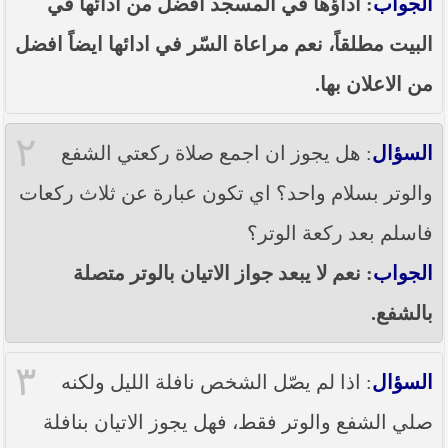
الجواب
: أداؤها في المسجد افضل من ادائها في
----- تصريح حول الأوضاع الراهنة في العراق
(14/06/2014) -----
البيت مطلقاً، نعم مراعاة السّر في ادائها ايضاً افضل
ما ورد في خطبة الجمعة لممثل المرجعية الدينية العليا
من الاعلان بها.
في كربلاء المقدسة فضيلة العلاّمة الشيخ عبد المهدي
الكربلائي في (14/ شعبان /1435هـ) الموافق ( 13/6/2014م
) بعد سيطرة (داعش) على مناطق واسعة في محافظتي
٢
نينوى وصلاح الدين وإعلانها أنها تستهدف بقية
السؤال
: هل يجوز ان اجمع صلاة ركعتي الشفع
المحافظات
والوتر بسلام واحد؟ اي تكون عبارة عن ثلاث ركعات
بيان صادر من مكتب سماحة السيد السيستاني -دام ظلّه
- في النجف الأشرف حول التطورات الأمنية الأخيرة في
فاسلم بعد ركعة الوتر؟
محافظة نينوى
الجواب
: نعم لا يبعد جواز الاتيان بالوتر متصلة
بالشفع.
٣
السؤال
: اذا لم يصّل الشخص نافلة الليل ولكنه
صلي الشفع والوتر فقط، فهل يجوز الاتيان بنافلة