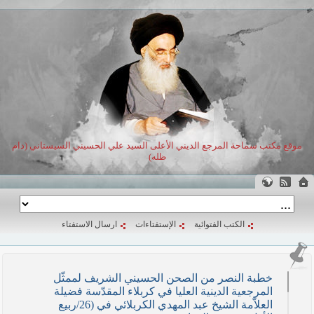
موقع مكتب سماحة المرجع الديني الأعلى السيد علي الحسيني السيستاني (دام
ظله)
الكتب الفتوائية
الإستفتاءات
ارسال الاستفتاء
خطبة النصر من الصحن الحسيني الشريف لممثّل
المرجعية الدينية العليا في كربلاء المقدّسة فضيلة
العلاّمة الشيخ عبد المهدي الكربلائي في (26/ربيع