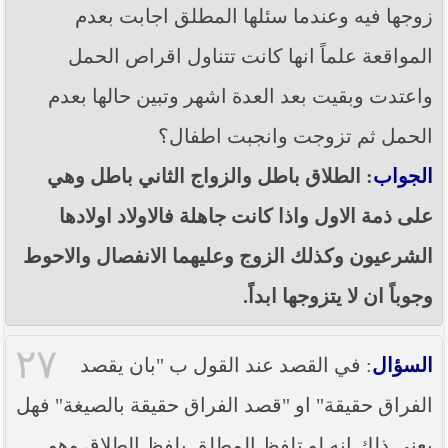
زوجها فيه وعندما سئلها المطلق اجابت بعدم
المواقعة علماً انها كانت تتناول اقراص الحمل
واعتدت وبقيت بعد العدة اشهر وتبين حالها بعدم
الحمل ثم تزوجت وانجبت اطفال؟
الجواب
: الطلاق باطل والزواج الثاني باطل وهي
على ذمة الاول واذا كانت جاهلة فالاولاد اولادها
الشرعيون وكذلك الزوج وعليهما الانفصال والاحوط
وجوباً ان لا يتزوجها ابداً.
٢٧
السؤال
: في القصد عند القول ب "بان يقصد
الفراق حقيقة" او "قصد الفراق حقيقة بالصيغة" فهل
يعني ذلك انه لو تلفظ المطلق بلفظ الطلاق وهو