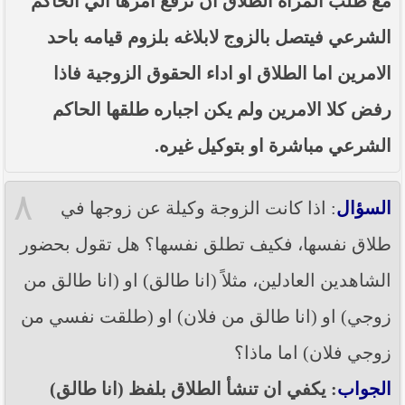
مع طلب المراة الطلاق ان ترفع امرها الي الحاكم
الشرعي فيتصل بالزوج لابلاغه بلزوم قيامه باحد
الامرين اما الطلاق او اداء الحقوق الزوجية فاذا
رفض كلا الامرين ولم يكن اجباره طلقها الحاكم
الشرعي مباشرة او بتوكيل غيره.
٨
السؤال
: اذا كانت الزوجة وكيلة عن زوجها في
طلاق نفسها، فكيف تطلق نفسها؟ هل تقول بحضور
الشاهدين العادلين، مثلاً (انا طالق) او (انا طالق من
زوجي) او (انا طالق من فلان) او (طلقت نفسي من
زوجي فلان) اما ماذا؟
الجواب
: يكفي ان تنشأ الطلاق بلفظ (انا طالق)