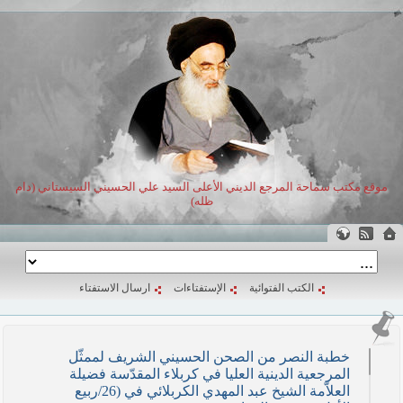
موقع مكتب سماحة المرجع الديني الأعلى السيد علي الحسيني السيستاني (دام
ظله)
الكتب الفتوائية
الإستفتاءات
ارسال الاستفتاء
خطبة النصر من الصحن الحسيني الشريف لممثّل
المرجعية الدينية العليا في كربلاء المقدّسة فضيلة
العلاّمة الشيخ عبد المهدي الكربلائي في (26/ربيع