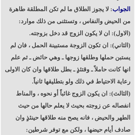
الجواب
: لا يجوز الطلاق ما لم تكن المطلقة طاهرة
من الحيض والنفاس ، وتستثنى من ذلك موارد:
(الاول): ان لا يكون الزوج قد دخل بزوجته.
(الثاني): ان تكون الزوجة مستبينة الحمل ، فان لم
يستبن حملها وطلقها زوجها ـ وهي حائض ـ ثم علم
انها كانت حاملاً ـ وقتئذٍ ـ بطل طلاقها وان كان الاولى
رعاية الاحتياط في ذلك ولو بتطليقها ثانياً.
(الثالث): ان يكون الزوج غائباً أو نحوه ، والمناط
انفصاله عن زوجته بحيث لا يعلم حالها من حيث
الطهر والحيض ، فانه يصح منه طلاقها حينئذٍ وان
صادف أيام حيضها ، ولكن مع توفر شرطين: