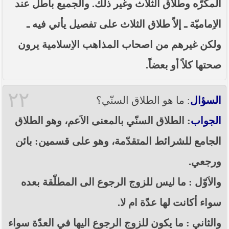
المكْرَّه وطلاق الثلاث وغير ذلك. والجميع باطل عند
الاِماميّة ـ إلاّ طلاق الثلاث على تفصيل يأتي فيه ـ
ولكن غيرهم من اصحاب المذاهب الاِسلامية يرون
صحتها كلاً أو بعضاً.
٢٢
السؤال
: ما هو الطلاق السنّي؟
الجواب
: الطلاق السنّي بالمعنى الاَعم، وهو الطلاق
الجامع للشرائط المتقدّمة، وهو على قسمين: بائن
ورجعي.
والاَوّل : ما ليس للزوج الرجوع الى المطلّقة بعده
سواء أكانت لها عدّة ام لا.
والثاني : ما يكون للزوج الرجوع اليها في العدّة سواء