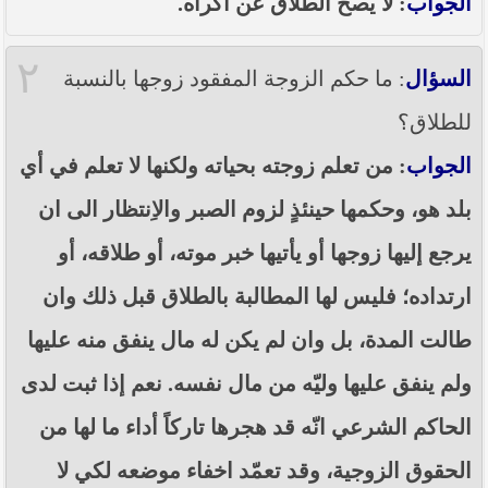
الجواب
: لا يصح الطلاق عن اكراه.
----- تصريح حول الأوضاع الراهنة في العراق
(14/06/2014) -----
٢
ما ورد في خطبة الجمعة لممثل المرجعية الدينية العليا
السؤال
: ما حكم الزوجة المفقود زوجها بالنسبة
في كربلاء المقدسة فضيلة العلاّمة الشيخ عبد المهدي
الكربلائي في (14/ شعبان /1435هـ) الموافق ( 13/6/2014م
للطلاق؟
) بعد سيطرة (داعش) على مناطق واسعة في محافظتي
نينوى وصلاح الدين وإعلانها أنها تستهدف بقية
الجواب
: من تعلم زوجته بحياته ولكنها لا تعلم في أي
المحافظات
بلد هو، وحكمها حينئذٍ لزوم الصبر والاِنتظار الى ان
بيان صادر من مكتب سماحة السيد السيستاني -دام ظلّه
- في النجف الأشرف حول التطورات الأمنية الأخيرة في
يرجع إليها زوجها أو يأتيها خبر موته، أو طلاقه، أو
محافظة نينوى
ارتداده؛ فليس لها المطالبة بالطلاق قبل ذلك وان
طالت المدة، بل وان لم يكن له مال ينفق منه عليها
ولم ينفق عليها وليّه من مال نفسه. نعم إذا ثبت لدى
الحاكم الشرعي انّه قد هجرها تاركاً أداء ما لها من
الحقوق الزوجية، وقد تعمّد اخفاء موضعه لكي لا